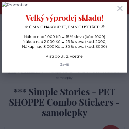
PŘÁNÍČKA a PAPÍROVÉ DÁRKY odesílám každý den, KREATIVNÍ
MATERIÁL pouze v pondělí ráno.
Velký výprodej skladu!
+420 734 380 930
0
ks
CZK
0 Kč
(Po-Ne, 8-20 hod.)
🎉 ČÍM VÍC NAKOUPÍTE, TÍM VÍC UŠETŘÍTE! 🎉
Nákup nad 1 000 Kč → 15 % sleva (kód: 1000)
Menu
Nákup nad 2 000 Kč → 25 % sleva (kód: 2000)
Nákup nad 3 000 Kč → 35 % sleva (kód: 3000)
Platí do 31.12. včetně.
Hledat
Zavřít
Úvod
SAMOLEPKY
*** Simple Stories - PET SHOPPE Combo Stickers -
samolepky
*** Simple Stories - PET
SHOPPE Combo Stickers -
samolepky