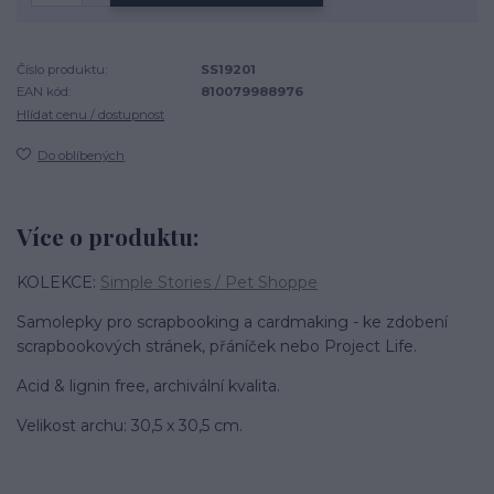
Číslo produktu:
SS19201
EAN kód:
810079988976
Hlídat cenu / dostupnost
Do oblíbených
Více o produktu:
KOLEKCE:
Simple Stories / Pet Shoppe
Samolepky pro scrapbooking a cardmaking - ke zdobení
scrapbookových stránek, přáníček nebo Project Life.
Acid & lignin free, archivální kvalita.
Velikost archu: 30,5 x 30,5 cm.