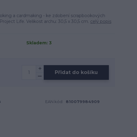
oking a cardmaking - ke zdobení scrapbookových
roject Life. Velikost archu: 30,5 x 30,5 cm.
celý popis
Skladem: 3
Přidat do košíku
8
EAN kód:
810079984909