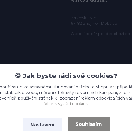
Adresa skladu:
Brněnská 339
671 82 Znojmo - Dobšice
Osobní odběr po předchozí do
🍪 Jak byste rádi své cookies?
 používáme ke správnému fungování našeho e-shopu a v případě
ní statistik o webu, měření efektivity reklamních kampaní, zap
vení při používání stránek, či zobrazení reklam odpovídajících v
Více k využití cookies
Souhlasím
Nastavení