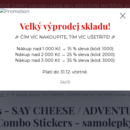
OVÉ DÁRKY odesílám každý den, KREATIVNÍ MATERIÁL pouz
še o nákupu
Kontakty
Doprava a platba
Velký výprodej skladu!
🎉 ČÍM VÍC NAKOUPÍTE, TÍM VÍC UŠETŘÍTE! 🎉
Hledat
Nákup nad 1 000 Kč → 15 % sleva (kód: 1000)
Nákup nad 2 000 Kč → 25 % sleva (kód: 2000)
Nákup nad 3 000 Kč → 35 % sleva (kód: 3000)
SAMOLEPKY
OZDOBY
RAZÍTKA
BARVY
Platí do 31.12. včetně.
Zavřít
KY
*** Simple Stories - SAY CHEESE / ADVENTURE AT THE PARK Combo St
ies - SAY CHEESE / ADVEN
Combo Stickers - samolepk