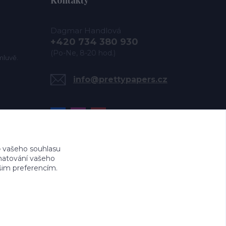
Kontakty
Dagmar Handlová
+420 734 380 930
(Po-Ne, 8-20 hod.)
mluvě.
info@prettypapers.cz
 vašeho souhlasu
amatování vašeho
ašim preferencím.