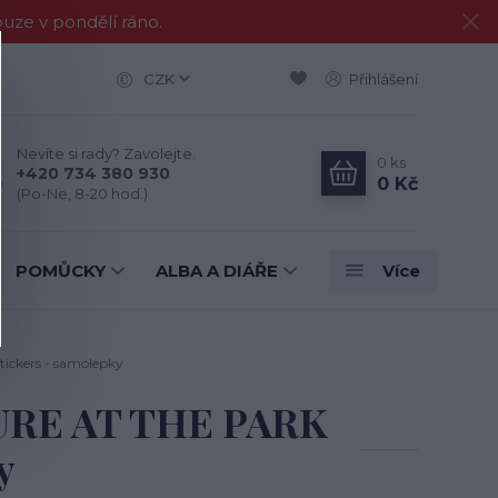
e v pondělí ráno.
CZK
Přihlášení
Nevíte si rady? Zavolejte.
0
ks
+420 734 380 930
0 Kč
(Po-Ne, 8-20 hod.)
POMŮCKY
ALBA A DIÁŘE
Více
ickers - samolepky
TURE AT THE PARK
y