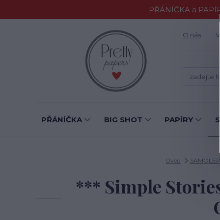
PŘÁNÍČKA a PAPÍR
O nás
V
PŘÁNÍČKA
BIG SHOT
PAPÍRY
Úvod
SAMOLEP
*** Simple Stor