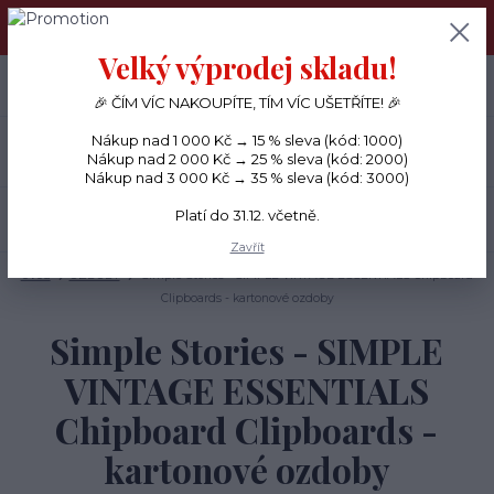
PŘÁNÍČKA a PAPÍROVÉ DÁRKY odesílám každý den, KREATIVNÍ
MATERIÁL pouze v pondělí ráno.
Velký výprodej skladu!
+420 734 380 930
0
ks
CZK
0 Kč
(Po-Ne, 8-20 hod.)
🎉 ČÍM VÍC NAKOUPÍTE, TÍM VÍC UŠETŘÍTE! 🎉
Nákup nad 1 000 Kč → 15 % sleva (kód: 1000)
Menu
Nákup nad 2 000 Kč → 25 % sleva (kód: 2000)
Nákup nad 3 000 Kč → 35 % sleva (kód: 3000)
Platí do 31.12. včetně.
Hledat
Zavřít
Úvod
OZDOBY
Simple Stories - SIMPLE VINTAGE ESSENTIALS Chipboard
Clipboards - kartonové ozdoby
Simple Stories - SIMPLE
VINTAGE ESSENTIALS
Chipboard Clipboards -
kartonové ozdoby