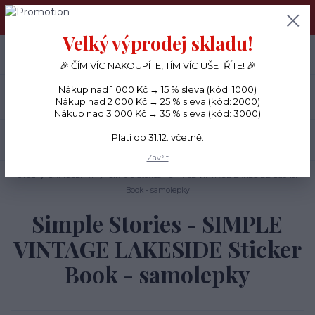
PŘÁNÍČKA a PAPÍROVÉ DÁRKY odesílám každý den, KREATIVNÍ
MATERIÁL pouze v pondělí ráno.
Velký výprodej skladu!
+420 734 380 930
0
ks
CZK
0 Kč
(Po-Ne, 8-20 hod.)
🎉 ČÍM VÍC NAKOUPÍTE, TÍM VÍC UŠETŘÍTE! 🎉
Nákup nad 1 000 Kč → 15 % sleva (kód: 1000)
Menu
Nákup nad 2 000 Kč → 25 % sleva (kód: 2000)
Nákup nad 3 000 Kč → 35 % sleva (kód: 3000)
Platí do 31.12. včetně.
Hledat
Zavřít
Úvod
SAMOLEPKY
Simple Stories - SIMPLE VINTAGE LAKESIDE Sticker
Book - samolepky
Simple Stories - SIMPLE
VINTAGE LAKESIDE Sticker
Book - samolepky