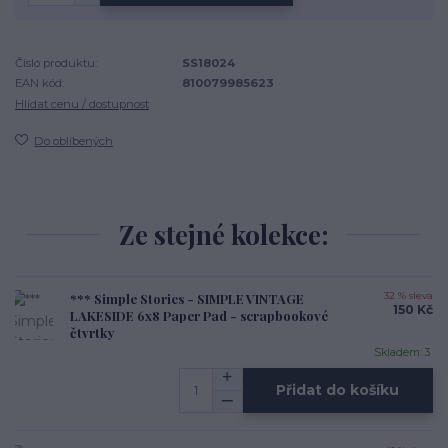
Číslo produktu:
SS18024
EAN kód:
810079985623
Hlídat cenu / dostupnost
Do oblíbených
Ze stejné kolekce:
*** Simple Stories - SIMPLE VINTAGE
32 % sleva
150 Kč
LAKESIDE 6x8 Paper Pad - scrapbookové
čtvrtky
Skladem: 3
Přidat do košíku