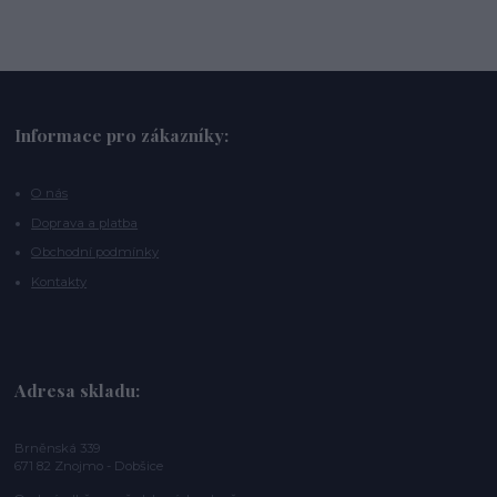
Informace pro zákazníky:
O nás
Doprava a platba
Obchodní podmínky
Kontakty
Adresa skladu:
Brněnská 339
671 82 Znojmo - Dobšice