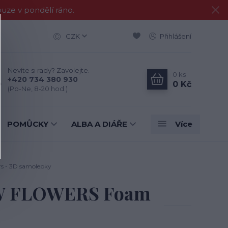
e v pondělí ráno.
CZK
Přihlášení
Nevíte si rady? Zavolejte.
0
ks
+420 734 380 930
0 Kč
(Po-Ne, 8-20 hod.)
POMŮCKY
ALBA A DIÁŘE
Více
 - 3D samolepky
OW FLOWERS Foam