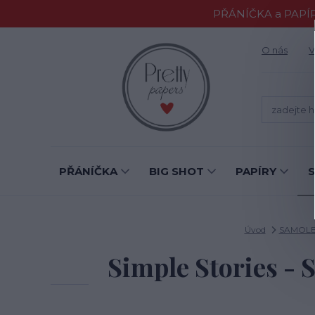
PŘÁNÍČKA a PAPÍR
O nás
V
PŘÁNÍČKA
BIG SHOT
PAPÍRY
Úvod
SAMOLE
Simple Stories