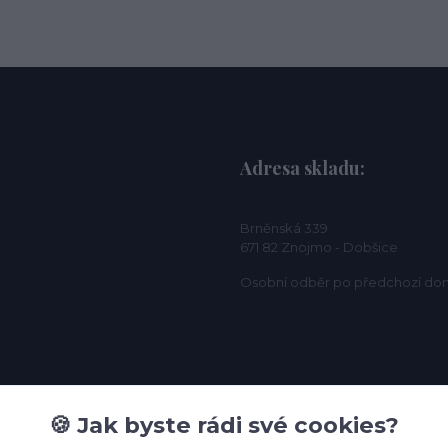
Adresa skladu:
Brněnská 339
671 82 Znojmo - Dobšice
Osobní odběr po předchozí do
🍪 Jak byste rádi své cookies?