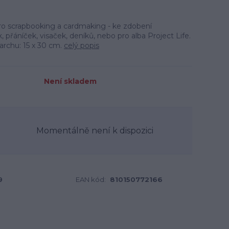
ro scrapbooking a cardmaking - ke zdobení
 přáníček, visaček, deníků, nebo pro alba Project Life.
 archu: 15 x 30 cm.
celý popis
Není skladem
Momentálně není k dispozici
9
EAN kód:
810150772166