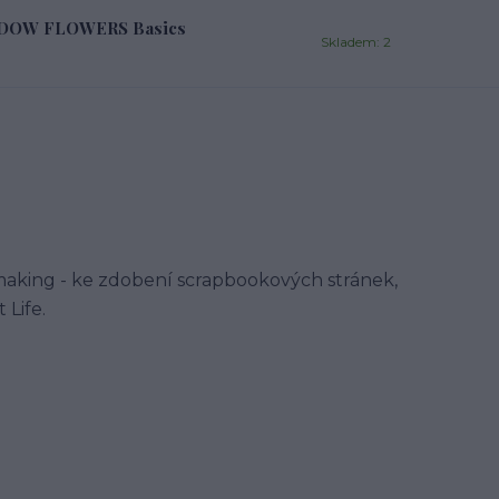
EADOW FLOWERS Basics
Skladem: 2
making - ke zdobení scrapbookových stránek,
 Life.