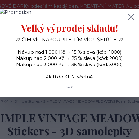
OVÉ DÁRKY odesílám každý den, KREATIVNÍ MATERIÁL pouz
še o nákupu
Kontakty
Doprava a platba
Velký výprodej skladu!
🎉 ČÍM VÍC NAKOUPÍTE, TÍM VÍC UŠETŘÍTE! 🎉
Hledat
Nákup nad 1 000 Kč → 15 % sleva (kód: 1000)
Nákup nad 2 000 Kč → 25 % sleva (kód: 2000)
Nákup nad 3 000 Kč → 35 % sleva (kód: 3000)
SAMOLEPKY
OZDOBY
RAZÍTKA
BARVY
Platí do 31.12. včetně.
Zavřít
PKY
Simple Stories - SIMPLE VINTAGE MEADOW FLOWERS Foam Stickers
 - SIMPLE VINTAGE MEAD
Stickers - 3D samolepky