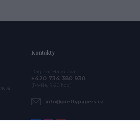
Kontakty
Dagmar Handlová
+420 734 380 930
(Po-Ne, 8-20 hod.)
mluvě.
info@prettypapers.cz