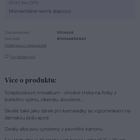
231 Kč
bez DPH
Momentálně není k dispozici
Číslo produktu:
SS14426
EAN kód:
810046692943
Hlídat cenu / dostupnost
Do oblíbených
Více o produktu:
Scrapbookové minialbum - vhodné třeba na fotky z
krátkého výletu, víkendu, dovolené...
Skvělé také jako dárek pro kamarádky se vzpomínkami na
dámskou jízdu apod.
Desky alba jsou vyrobeny z pevného kartonu.