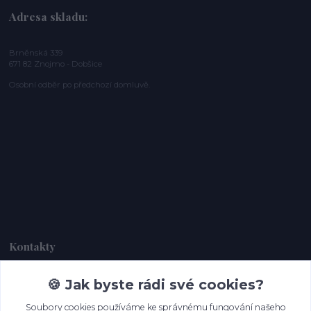
Adresa skladu:
Brněnská 339
671 82 Znojmo - Dobšice
Osobní odběr po předchozí domluvě.
Kontakty
🍪 Jak byste rádi své cookies?
Dagmar Handlová
+420 734 380 930
Soubory cookies používáme ke správnému fungování našeho
(Po-Ne, 8-20 hod.)