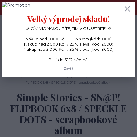
PŘÁNÍČKA a PAPÍROVÉ DÁRKY odesílám každý den, KREATIVNÍ
MATERIÁL pouze v pondělí ráno.
Velký výprodej skladu!
+420 734 380 930
0
ks
CZK
0 Kč
(Po-Ne, 8-20 hod.)
🎉 ČÍM VÍC NAKOUPÍTE, TÍM VÍC UŠETŘÍTE! 🎉
Nákup nad 1 000 Kč → 15 % sleva (kód: 1000)
Menu
Nákup nad 2 000 Kč → 25 % sleva (kód: 2000)
Nákup nad 3 000 Kč → 35 % sleva (kód: 3000)
Platí do 31.12. včetně.
Hledat
Zavřít
Úvod
ALBA A DIÁŘE
Alba a kapsy 6" x 8"
Simple Stories - SN@P!
FLIPBOOK 6x8 / SPECKLE DOTS - scrapbookové album
Simple Stories - SN@P!
FLIPBOOK 6x8 / SPECKLE
DOTS - scrapbookové
album