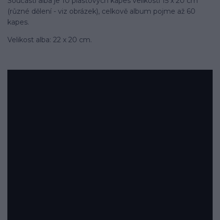
Součástí alba je 10 plastových kapes velikosti 15 x 20 cm
(různé dělení - viz obrázek), celkově album pojme až 60
kapes.
Velikost alba: 22 x 20 cm.