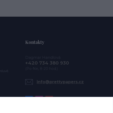
Kontakty
Dagmar Handlová
+420 734 380 930
(Po-Ne, 8-20 hod.)
mluvě.
info@prettypapers.cz