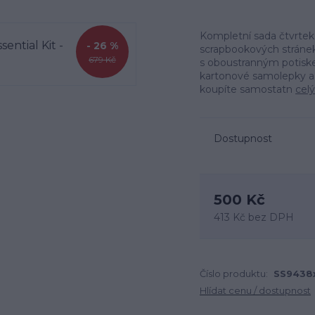
Kompletní sada čtvrtek
- 26 %
scrapbookových stránek,
679 Kč
s oboustranným potiske
kartonové samolepky a
koupíte samostatn
celý
Dostupnost
500 Kč
413 Kč
bez DPH
Číslo produktu:
SS9438
Hlídat cenu / dostupnost