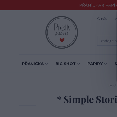
PŘÁNÍČKA a PAPÍR
O nás
V
PŘÁNÍČKA
BIG SHOT
PAPÍRY
Úvod
* Simple Stor