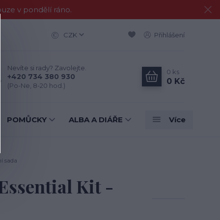
e v pondělí ráno.
CZK
Přihlášení
Nevíte si rady? Zavolejte.
0
ks
+420 734 380 930
0 Kč
(Po-Ne, 8-20 hod.)
POMŮCKY
ALBA A DIÁŘE
Více
ní sada
ssential Kit -