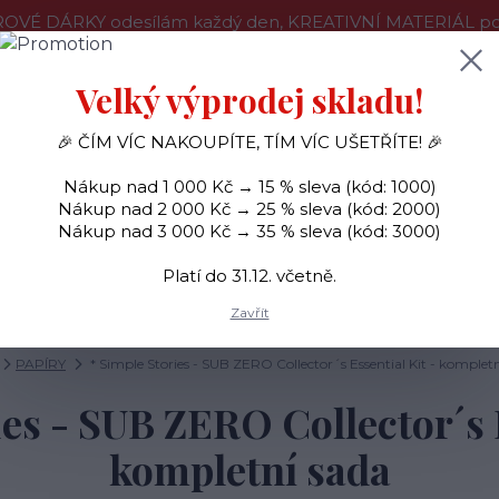
OVÉ DÁRKY odesílám každý den, KREATIVNÍ MATERIÁL pouz
še o nákupu
Kontakty
Doprava a platba
Velký výprodej skladu!
🎉 ČÍM VÍC NAKOUPÍTE, TÍM VÍC UŠETŘÍTE! 🎉
Hledat
Nákup nad 1 000 Kč → 15 % sleva (kód: 1000)
Nákup nad 2 000 Kč → 25 % sleva (kód: 2000)
Nákup nad 3 000 Kč → 35 % sleva (kód: 3000)
SAMOLEPKY
OZDOBY
RAZÍTKA
BARVY
Platí do 31.12. včetně.
Zavřít
PAPÍRY
* Simple Stories - SUB ZERO Collector´s Essential Kit - komplet
ies - SUB ZERO Collector´s E
kompletní sada