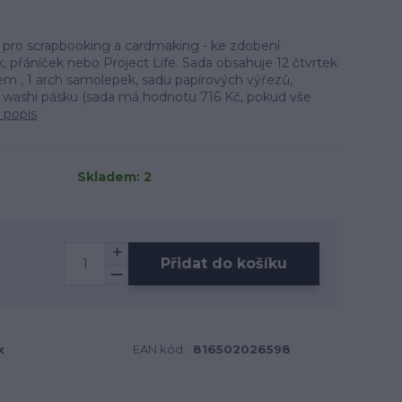
 pro scrapbooking a cardmaking - ke zdobení
 přáníček nebo Project Life. Sada obsahuje 12 čtvrtek
m , 1 arch samolepek, sadu papírových výřezů,
 washi pásku (sada má hodnotu 716 Kč, pokud vše
 popis
Skladem: 2
Přidat do košíku
x
EAN kód:
816502026598