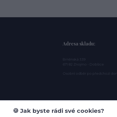
Adresa skladu:
Brněnská 339
671 82 Znojmo - Dobšice
Osobní odběr po předchozí do
🍪 Jak byste rádi své cookies?