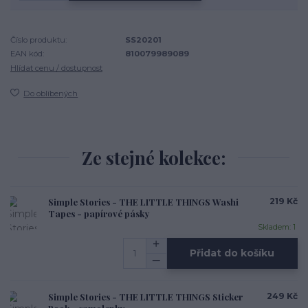
Číslo produktu:
SS20201
EAN kód:
810079989089
Hlídat cenu / dostupnost
Do oblíbených
Ze stejné kolekce:
Simple Stories - THE LITTLE THINGS Washi
219 Kč
Tapes - papírové pásky
Skladem: 1
Přidat do košíku
Simple Stories - THE LITTLE THINGS Sticker
249 Kč