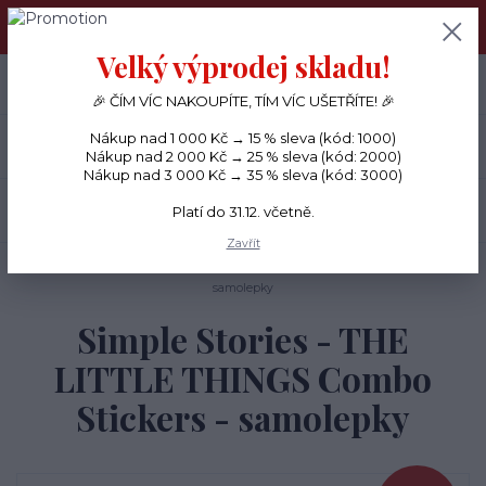
PŘÁNÍČKA a PAPÍROVÉ DÁRKY odesílám každý den, KREATIVNÍ
MATERIÁL pouze v pondělí ráno.
Velký výprodej skladu!
+420 734 380 930
0
ks
CZK
0 Kč
(Po-Ne, 8-20 hod.)
🎉 ČÍM VÍC NAKOUPÍTE, TÍM VÍC UŠETŘÍTE! 🎉
Nákup nad 1 000 Kč → 15 % sleva (kód: 1000)
Menu
Nákup nad 2 000 Kč → 25 % sleva (kód: 2000)
Nákup nad 3 000 Kč → 35 % sleva (kód: 3000)
Hledat
Platí do 31.12. včetně.
Zavřít
Úvod
SAMOLEPKY
Simple Stories - THE LITTLE THINGS Combo Stickers -
samolepky
Simple Stories - THE
LITTLE THINGS Combo
Stickers - samolepky