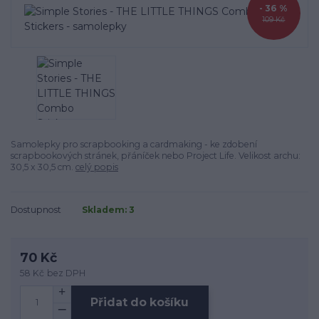
- 36 %
109 Kč
Samolepky pro scrapbooking a cardmaking - ke zdobení
scrapbookových stránek, přáníček nebo Project Life. Velikost archu:
30,5 x 30,5 cm.
celý popis
Dostupnost
Skladem: 3
70 Kč
58 Kč
bez DPH
Přidat do košíku