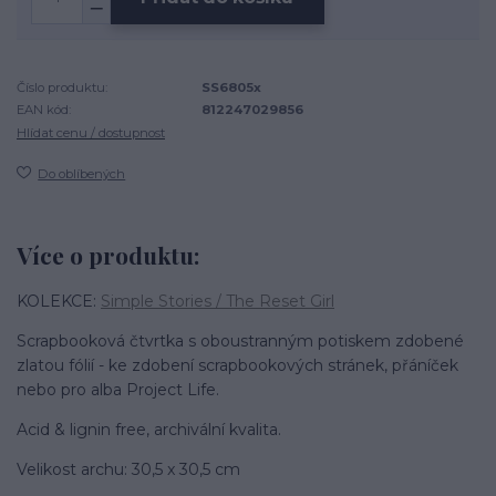
Číslo produktu:
SS6805x
EAN kód:
812247029856
Hlídat cenu / dostupnost
Do oblíbených
Více o produktu:
KOLEKCE:
Simple Stories / The Reset Girl
Scrapbooková čtvrtka s oboustranným potiskem zdobené
zlatou fólií - ke zdobení scrapbookových stránek, přáníček
nebo pro alba Project Life.
Acid & lignin free, archivální kvalita.
Velikost archu: 30,5 x 30,5 cm