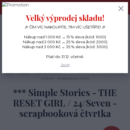
PŘÁNÍČKA a PAPÍROVÉ DÁRKY odesílám každý den, KREATIVNÍ
MATERIÁL pouze v pondělí ráno.
Velký výprodej skladu!
+420 734 380 930
0
ks
CZK
0 Kč
(Po-Ne, 8-20 hod.)
🎉 ČÍM VÍC NAKOUPÍTE, TÍM VÍC UŠETŘÍTE! 🎉
Nákup nad 1 000 Kč → 15 % sleva (kód: 1000)
Menu
Nákup nad 2 000 Kč → 25 % sleva (kód: 2000)
Nákup nad 3 000 Kč → 35 % sleva (kód: 3000)
Platí do 31.12. včetně.
Hledat
Zavřít
Úvod
PAPÍRY
Papíry s potiskem
*** Simple Stories - THE RESET GIRL /
24/Seven - scrapbooková čtvrtka
*** Simple Stories - THE
RESET GIRL / 24/Seven -
scrapbooková čtvrtka