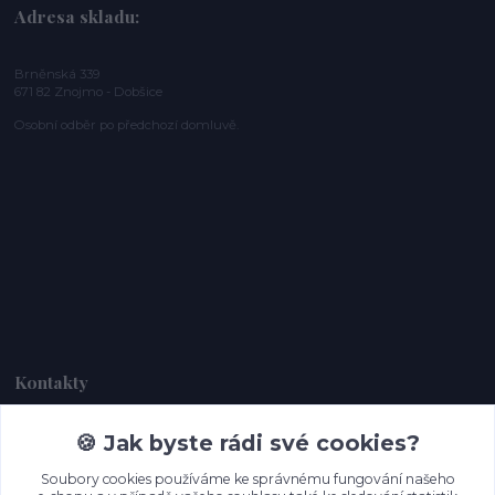
Adresa skladu:
Brněnská 339
671 82 Znojmo - Dobšice
Osobní odběr po předchozí domluvě.
Kontakty
🍪 Jak byste rádi své cookies?
Dagmar Handlová
+420 734 380 930
Soubory cookies používáme ke správnému fungování našeho
(Po-Ne, 8-20 hod.)