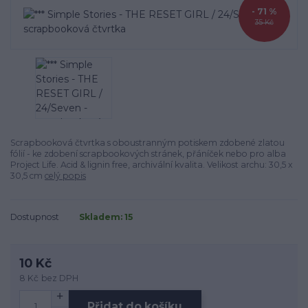
- 71 %
35 Kč
Scrapbooková čtvrtka s oboustranným potiskem zdobené zlatou
fólií - ke zdobení scrapbookových stránek, přáníček nebo pro alba
Project Life. Acid & lignin free, archivální kvalita. Velikost archu: 30,5 x
30,5 cm
celý popis
Dostupnost
Skladem: 15
10 Kč
8 Kč
bez DPH
Přidat do košíku