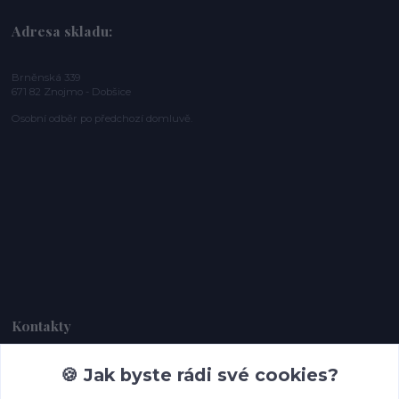
Adresa skladu:
Brněnská 339
671 82 Znojmo - Dobšice
Osobní odběr po předchozí domluvě.
Kontakty
🍪 Jak byste rádi své cookies?
Dagmar Handlová
+420 734 380 930