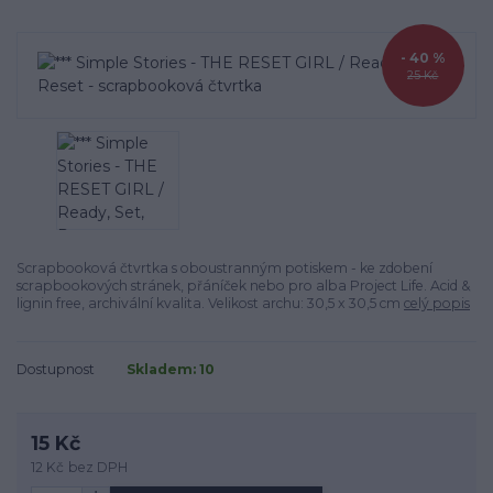
- 40 %
25 Kč
Scrapbooková čtvrtka s oboustranným potiskem - ke zdobení
scrapbookových stránek, přáníček nebo pro alba Project Life. Acid &
lignin free, archivální kvalita. Velikost archu: 30,5 x 30,5 cm
celý popis
Dostupnost
Skladem: 10
15 Kč
12 Kč
bez DPH