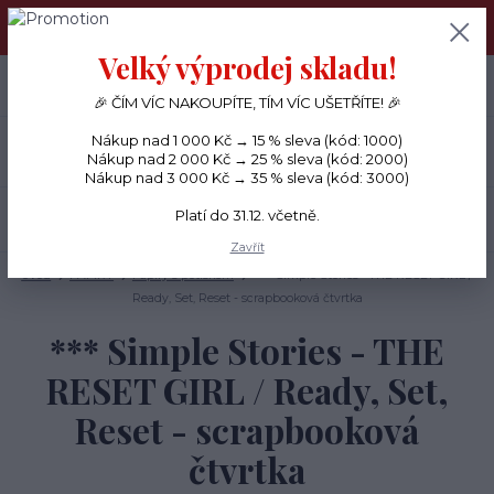
PŘÁNÍČKA a PAPÍROVÉ DÁRKY odesílám každý den, KREATIVNÍ
MATERIÁL pouze v pondělí ráno.
Velký výprodej skladu!
+420 734 380 930
0
ks
CZK
0 Kč
(Po-Ne, 8-20 hod.)
🎉 ČÍM VÍC NAKOUPÍTE, TÍM VÍC UŠETŘÍTE! 🎉
Nákup nad 1 000 Kč → 15 % sleva (kód: 1000)
Menu
Nákup nad 2 000 Kč → 25 % sleva (kód: 2000)
Nákup nad 3 000 Kč → 35 % sleva (kód: 3000)
Platí do 31.12. včetně.
Hledat
Zavřít
Úvod
PAPÍRY
Papíry s potiskem
*** Simple Stories - THE RESET GIRL /
Ready, Set, Reset - scrapbooková čtvrtka
*** Simple Stories - THE
RESET GIRL / Ready, Set,
Reset - scrapbooková
čtvrtka