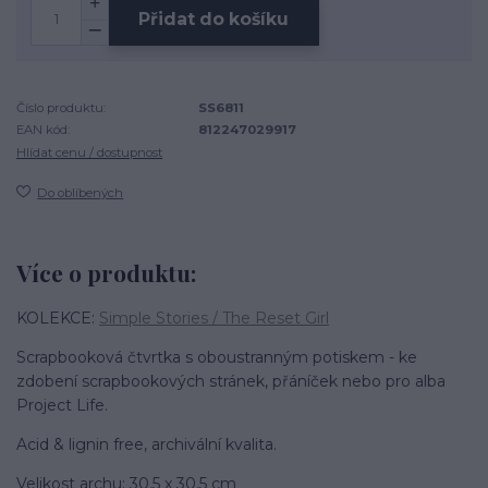
Přidat do košíku
Číslo produktu:
SS6811
EAN kód:
812247029917
Hlídat cenu / dostupnost
Do oblíbených
Více o produktu:
KOLEKCE:
Simple Stories / The Reset Girl
Scrapbooková čtvrtka s oboustranným potiskem - ke
zdobení scrapbookových stránek, přáníček nebo pro alba
Project Life.
Acid & lignin free, archivální kvalita.
Velikost archu: 30,5 x 30,5 cm