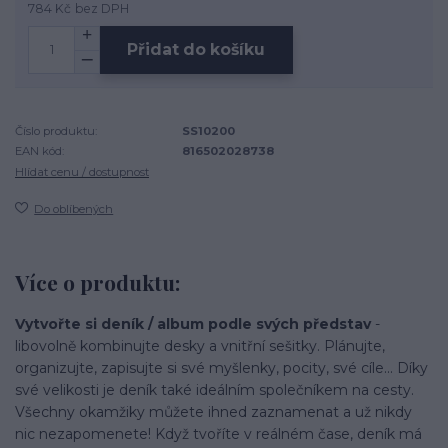
784 Kč
bez DPH
Přidat do košíku
Číslo produktu:
SS10200
EAN kód:
816502028738
Hlídat cenu / dostupnost
Do oblíbených
Více o produktu:
Vytvořte si deník / album podle svých představ
-
libovolně kombinujte desky a vnitřní sešitky. Plánujte,
organizujte, zapisujte si své myšlenky, pocity, své cíle... Díky
své velikosti je deník také ideálním společníkem na cesty.
Všechny okamžiky můžete ihned zaznamenat a už nikdy
nic nezapomenete! Když tvoříte v reálném čase, deník má