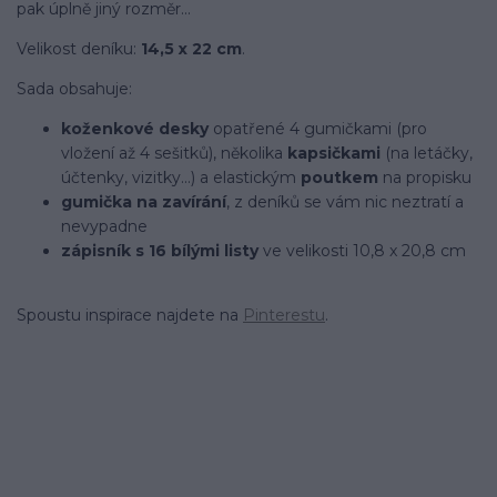
pak úplně jiný rozměr...
Velikost deníku:
14,5 x 22 cm
.
Sada obsahuje:
koženkové desky
opatřené 4 gumičkami (pro
vložení až 4 sešitků), několika
kapsičkami
(na letáčky,
účtenky, vizitky...) a elastickým
poutkem
na propisku
gumička na zavírání
, z deníků se vám nic neztratí a
nevypadne
zápisník s 16 bílými listy
ve velikosti 10,8 x 20,8 cm
Spoustu inspirace najdete na
Pinterestu
.