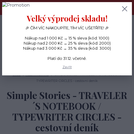
PŘÁNÍČKA a PAPÍROVÉ DÁRKY odesílám každý den, KREATIVNÍ
MATERIÁL pouze v pondělí ráno.
Velký výprodej skladu!
+420 734 380 930
0
ks
CZK
0 Kč
(Po-Ne, 8-20 hod.)
🎉 ČÍM VÍC NAKOUPÍTE, TÍM VÍC UŠETŘÍTE! 🎉
Nákup nad 1 000 Kč → 15 % sleva (kód: 1000)
Menu
Nákup nad 2 000 Kč → 25 % sleva (kód: 2000)
Nákup nad 3 000 Kč → 35 % sleva (kód: 3000)
Platí do 31.12. včetně.
Hledat
Zavřít
Úvod
ALBA A DIÁŘE
Simple Stories - TRAVELER´S NOTEBOOK /
TYPEWRITER CIRCLES - cestovní deník
Simple Stories - TRAVELER
´S NOTEBOOK /
TYPEWRITER CIRCLES -
cestovní deník