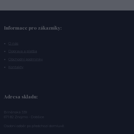
Informace pro zákazníky:
O nás
Doprava a platba
Obchodní podmínky
Kontakty
Adresa skladu:
Brněnská 339
671 82 Znojmo - Dobšice
Osobní odběr po předchozí domluvě.