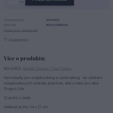
Číslo produktu:
SS21823
EAN kód:
810112388329
Hlídat cenu / dostupnost
Do oblíbených
Více o produktu:
KOLEKCE:
Simple Stories / True Colors
Samolepky pro scrapbooking a cardmaking - ke zdobení
scrapbookových stránek, přáníček, diářů nebo pro alba
Project Life.
12 archů v sadě.
Velikost archu: 14 x 21 cm.