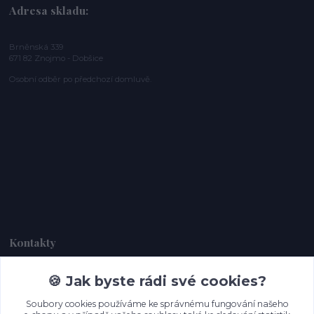
Adresa skladu:
Brněnská 339
671 82 Znojmo - Dobšice
Osobní odběr po předchozí domluvě.
Kontakty
🍪 Jak byste rádi své cookies?
Dagmar Handlová
+420 734 380 930
Soubory cookies používáme ke správnému fungování našeho
(Po-Ne, 8-20 hod.)