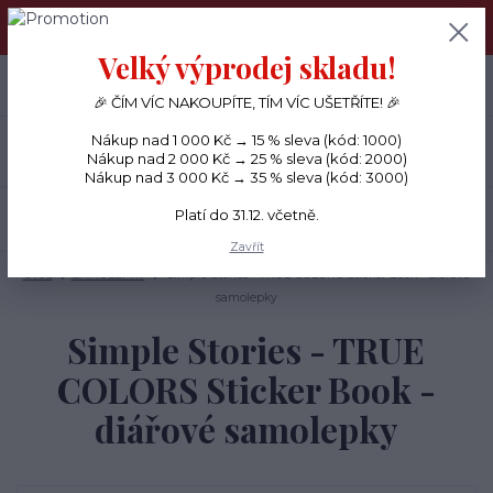
PŘÁNÍČKA a PAPÍROVÉ DÁRKY odesílám každý den, KREATIVNÍ
MATERIÁL pouze v pondělí ráno.
Velký výprodej skladu!
+420 734 380 930
0
ks
CZK
0 Kč
(Po-Ne, 8-20 hod.)
🎉 ČÍM VÍC NAKOUPÍTE, TÍM VÍC UŠETŘÍTE! 🎉
Nákup nad 1 000 Kč → 15 % sleva (kód: 1000)
Menu
Nákup nad 2 000 Kč → 25 % sleva (kód: 2000)
Nákup nad 3 000 Kč → 35 % sleva (kód: 3000)
Platí do 31.12. včetně.
Hledat
Zavřít
Úvod
SAMOLEPKY
Simple Stories - TRUE COLORS Sticker Book - diářové
samolepky
Simple Stories - TRUE
COLORS Sticker Book -
diářové samolepky