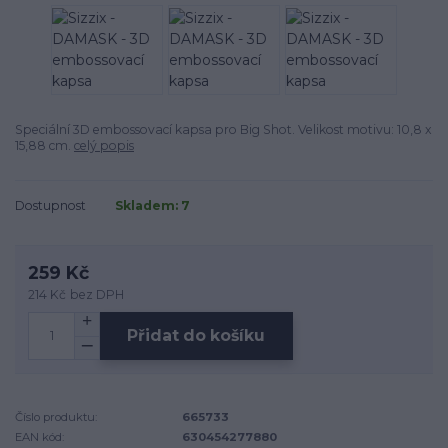
Speciální 3D embossovací kapsa pro Big Shot. Velikost motivu: 10,8 x
15,88 cm.
celý popis
Dostupnost
Skladem: 7
259 Kč
214 Kč
bez DPH
Přidat do košíku
Číslo produktu:
665733
EAN kód:
630454277880