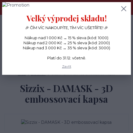
PŘÁNÍČKA a PAPÍROVÉ DÁRKY odesílám každý den, KREATIVNÍ
MATERIÁL pouze v pondělí ráno.
Velký výprodej skladu!
+420 734 380 930
0
ks
CZK
0 Kč
(Po-Ne, 8-20 hod.)
🎉 ČÍM VÍC NAKOUPÍTE, TÍM VÍC UŠETŘÍTE! 🎉
Nákup nad 1 000 Kč → 15 % sleva (kód: 1000)
Menu
Nákup nad 2 000 Kč → 25 % sleva (kód: 2000)
Nákup nad 3 000 Kč → 35 % sleva (kód: 3000)
Platí do 31.12. včetně.
Hledat
Zavřít
Úvod
BIG SHOT
Sizzix - DAMASK - 3D embossovací kapsa
Sizzix - DAMASK - 3D
embossovací kapsa