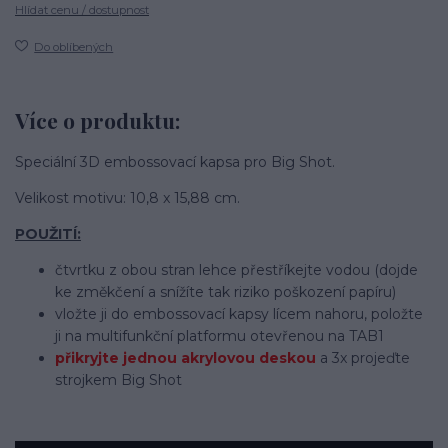
Hlídat cenu / dostupnost
Do oblíbených
Více o produktu:
Speciální 3D embossovací kapsa pro Big Shot.
Velikost motivu: 10,8 x 15,88 cm.
POUŽITÍ:
čtvrtku z obou stran lehce přestříkejte vodou (dojde
ke změkčení a snížíte tak riziko poškození papíru)
vložte ji do embossovací kapsy lícem nahoru, položte
ji na multifunkční platformu otevřenou na TAB1
přikryjte jednou akrylovou deskou
a 3x projeďte
strojkem Big Shot