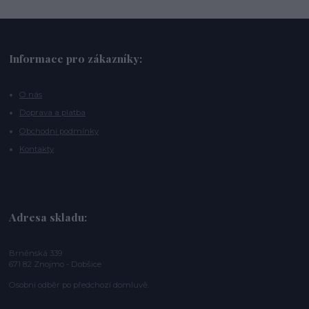
Informace pro zákazníky:
O nás
Doprava a platba
Obchodní podmínky
Kontakty
Adresa skladu:
Brněnská 339
671 82 Znojmo - Dobšice
Osobní odběr po předchozí domluvě.