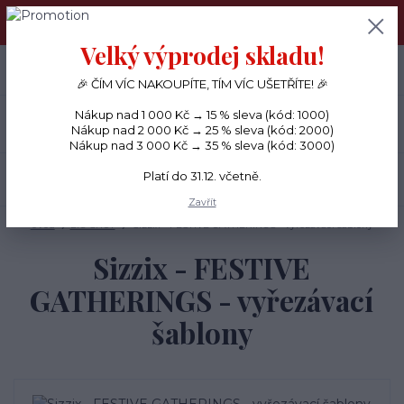
PŘÁNÍČKA a PAPÍROVÉ DÁRKY odesílám každý den, KREATIVNÍ
MATERIÁL pouze v pondělí ráno.
Velký výprodej skladu!
+420 734 380 930
0
ks
CZK
0 Kč
(Po-Ne, 8-20 hod.)
🎉 ČÍM VÍC NAKOUPÍTE, TÍM VÍC UŠETŘÍTE! 🎉
Nákup nad 1 000 Kč → 15 % sleva (kód: 1000)
Menu
Nákup nad 2 000 Kč → 25 % sleva (kód: 2000)
Nákup nad 3 000 Kč → 35 % sleva (kód: 3000)
Platí do 31.12. včetně.
Hledat
Zavřít
Úvod
BIG SHOT
Sizzix - FESTIVE GATHERINGS - vyřezávací šablony
Sizzix - FESTIVE
GATHERINGS - vyřezávací
šablony