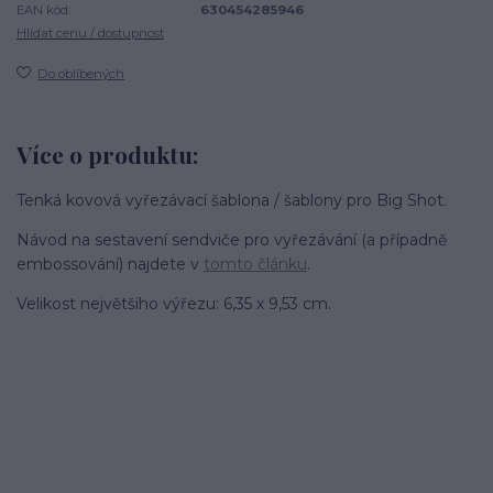
EAN kód:
630454285946
Hlídat cenu / dostupnost
Do oblíbených
Více o produktu:
Tenká kovová vyřezávací šablona / šablony pro Big Shot.
Návod na sestavení sendviče pro vyřezávání (a případně
embossování) najdete v
tomto článku
.
Velikost největšího výřezu: 6,35 x 9,53 cm.