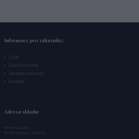
Informace pro zákazníky:
O nás
Doprava a platba
Obchodní podmínky
Kontakty
Adresa skladu:
Brněnská 339
671 82 Znojmo - Dobšice