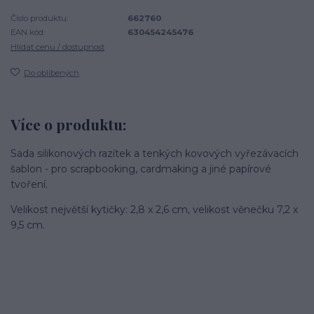
Číslo produktu:
662760
EAN kód:
630454245476
Hlídat cenu / dostupnost
Do oblíbených
Více o produktu:
Sada silikonových razítek a tenkých kovových vyřezávacích
šablon - pro scrapbooking, cardmaking a jiné papírové
tvoření.
Velikost největší kytičky: 2,8 x 2,6 cm, velikost věnečku 7,2 x
9,5 cm.