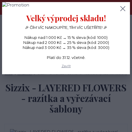
PŘÁNÍČKA a PAPÍROVÉ DÁRKY odesílám každý den, KREATIVNÍ
MATERIÁL pouze v pondělí ráno.
Velký výprodej skladu!
+420 734 380 930
0
ks
CZK
0 Kč
(Po-Ne, 8-20 hod.)
🎉 ČÍM VÍC NAKOUPÍTE, TÍM VÍC UŠETŘÍTE! 🎉
Nákup nad 1 000 Kč → 15 % sleva (kód: 1000)
Menu
Nákup nad 2 000 Kč → 25 % sleva (kód: 2000)
Nákup nad 3 000 Kč → 35 % sleva (kód: 3000)
Platí do 31.12. včetně.
Hledat
Zavřít
Úvod
RAZÍTKA
Sizzix - LAYERED FLOWERS - razítka a vyřezávací šablony
Sizzix - LAYERED FLOWERS
- razítka a vyřezávací
šablony