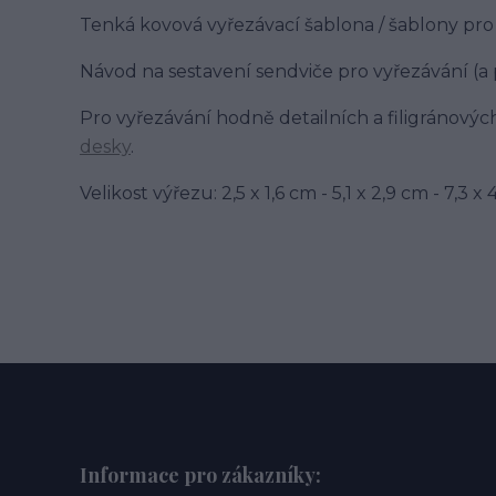
Tenká kovová vyřezávací šablona / šablony pro 
Návod na sestavení sendviče pro vyřezávání (
Pro vyřezávání hodně detailních a filigránov
desky
.
Velikost výřezu: 2,5 x 1,6 cm - 5,1 x 2,9 cm - 7,3 x 
Informace pro zákazníky: