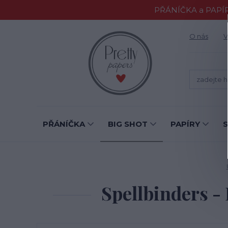
PŘÁNÍČKA a PAPÍR
O nás
V
PŘÁNÍČKA
BIG SHOT
PAPÍRY
Spellbinders 