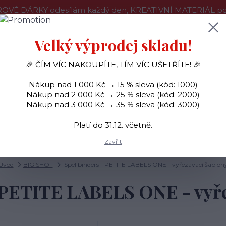
OVÉ DÁRKY odesílám každý den, KREATIVNÍ MATERIÁL pouz
še o nákupu
Kontakty
Doprava a platba
Velký výprodej skladu!
🎉 ČÍM VÍC NAKOUPÍTE, TÍM VÍC UŠETŘÍTE! 🎉
Hledat
Nákup nad 1 000 Kč → 15 % sleva (kód: 1000)
Nákup nad 2 000 Kč → 25 % sleva (kód: 2000)
Nákup nad 3 000 Kč → 35 % sleva (kód: 3000)
SAMOLEPKY
OZDOBY
RAZÍTKA
BARVY
Platí do 31.12. včetně.
Zavřít
Úvod
BIG SHOT
Spellbinders - PETITE LABELS ONE - vyřezávací šablon
- PETITE LABELS ONE - vyře