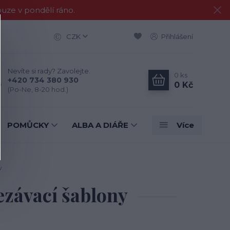
e v pondělí ráno.
CZK
Přihlášení
Nevíte si rady? Zavolejte.
0
ks
+420 734 380 930
0 Kč
(Po-Ne, 8-20 hod.)
POMŮCKY
ALBA A DIÁŘE
Více
y
závací šablony