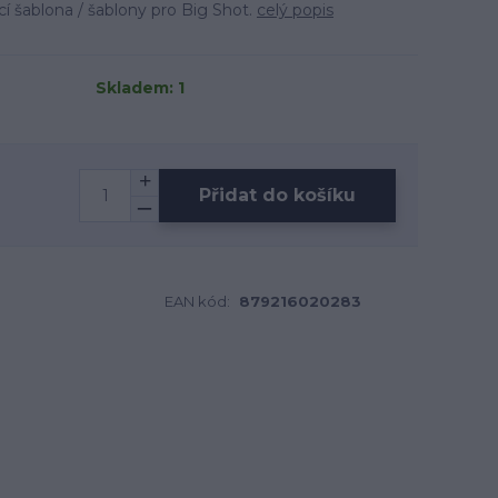
í šablona / šablony pro Big Shot.
celý popis
Skladem: 1
Přidat do košíku
EAN kód:
879216020283