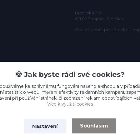
Brněnská 339
671 82 Znojmo - Dobšice
Osobní odběr po předchozí do
🍪 Jak byste rádi své cookies?
 používáme ke správnému fungování našeho e-shopu a v případě
ní statistik o webu, měření efektivity reklamních kampaní, zap
vení při používání stránek, či zobrazení reklam odpovídajících v
Více k využití cookies
Souhlasím
Nastavení
Vytvořeno na
Eshop-rychle.cz