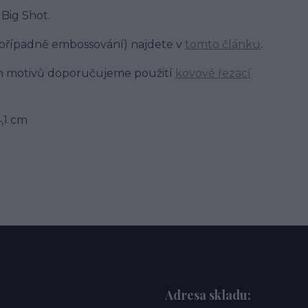
Big Shot.
a případně embossování) najdete v
tomto článku
.
ých motivů doporučujeme použití
kovové řezací
4,1 cm
Adresa skladu: