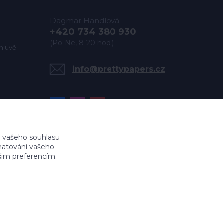
Dagmar Handlová
+420 734 380 930
(Po-Ne, 8-20 hod.)
mluvě.
info@prettypapers.cz
 vašeho souhlasu
amatování vašeho
ašim preferencím.