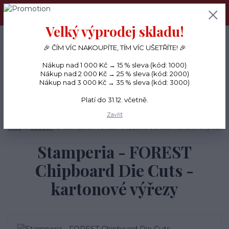
PŘÁNÍČKA a PAPÍROVÉ DÁRKY odesílám každý den, KREATIVNÍ
MATERIÁL pouze v pondělí ráno.
Velký výprodej skladu!
+420 734 380 930
0
ks
CZK
0 Kč
(Po-Ne, 8-20 hod.)
🎉 ČÍM VÍC NAKOUPÍTE, TÍM VÍC UŠETŘÍTE! 🎉
Nákup nad 1 000 Kč → 15 % sleva (kód: 1000)
Menu
Nákup nad 2 000 Kč → 25 % sleva (kód: 2000)
Nákup nad 3 000 Kč → 35 % sleva (kód: 3000)
Platí do 31.12. včetně.
Hledat
Zavřít
Úvod
OZDOBY
Stamperia - FOREST Chipboard Die Cuts - kartonové výřezy
Stamperia - FOREST
Chipboard Die Cuts -
kartonové výřezy