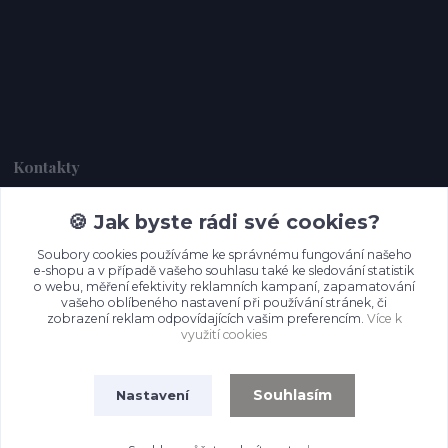
Kontakty
🍪 Jak byste rádi své cookies?
Dagmar Handlová
+420 734 380 930
Soubory cookies používáme ke správnému fungování našeho
(Po-Ne, 8-20 hod.)
e-shopu a v případě vašeho souhlasu také ke sledování statistik
o webu, měření efektivity reklamních kampaní, zapamatování
info@prettypapers.cz
vašeho oblíbeného nastavení při používání stránek, či
zobrazení reklam odpovídajících vašim preferencím.
Více k
využití cookies
Souhlasím
Nastavení