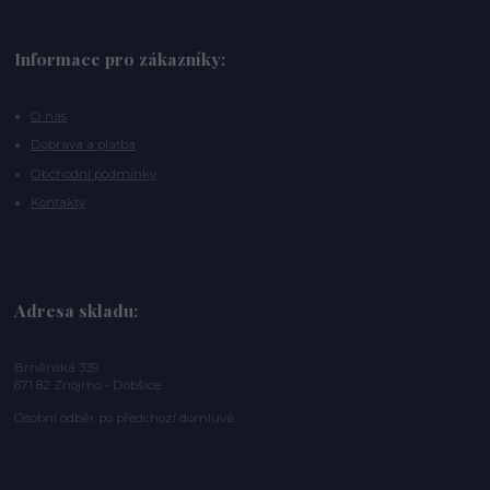
Informace pro zákazníky:
O nás
Doprava a platba
Obchodní podmínky
Kontakty
Adresa skladu:
Brněnská 339
671 82 Znojmo - Dobšice
Osobní odběr po předchozí domluvě.