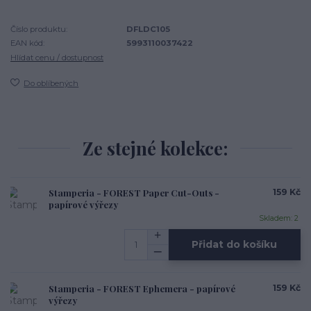
Číslo produktu:
DFLDC105
EAN kód:
5993110037422
Hlídat cenu / dostupnost
Do oblíbených
Ze stejné kolekce:
Stamperia - FOREST Paper Cut-Outs -
159 Kč
papírové výřezy
Skladem: 2
Přidat do košíku
Stamperia - FOREST Ephemera - papírové
159 Kč
výřezy