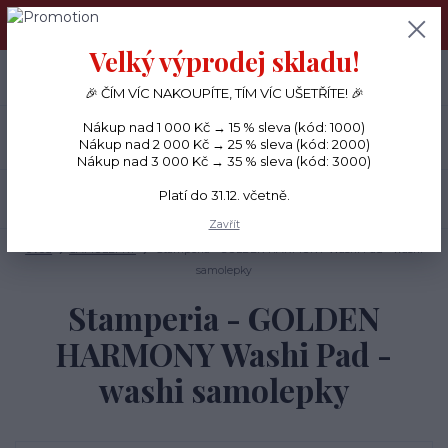
PŘÁNÍČKA a PAPÍROVÉ DÁRKY odesílám každý den, KREATIVNÍ
MATERIÁL pouze v pondělí ráno.
Velký výprodej skladu!
+420 734 380 930
0
ks
CZK
0 Kč
(Po-Ne, 8-20 hod.)
🎉 ČÍM VÍC NAKOUPÍTE, TÍM VÍC UŠETŘÍTE! 🎉
Nákup nad 1 000 Kč → 15 % sleva (kód: 1000)
Menu
Nákup nad 2 000 Kč → 25 % sleva (kód: 2000)
Nákup nad 3 000 Kč → 35 % sleva (kód: 3000)
Platí do 31.12. včetně.
Hledat
Zavřít
Úvod
SAMOLEPKY
Stamperia - GOLDEN HARMONY Washi Pad - washi
samolepky
Stamperia - GOLDEN
HARMONY Washi Pad -
washi samolepky