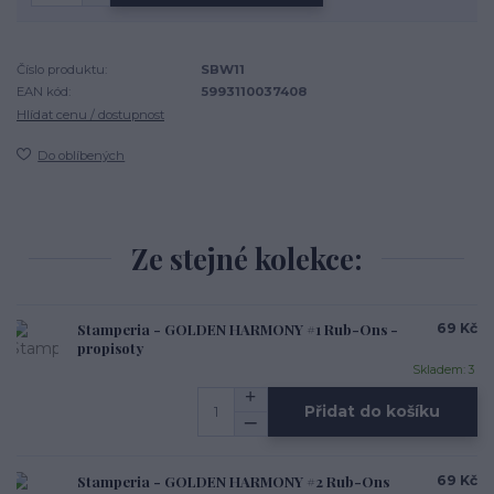
Číslo produktu:
SBW11
EAN kód:
5993110037408
Hlídat cenu / dostupnost
Do oblíbených
Ze stejné kolekce:
Stamperia - GOLDEN HARMONY #1 Rub-Ons -
69 Kč
propisoty
Skladem: 3
Přidat do košíku
Stamperia - GOLDEN HARMONY #2 Rub-Ons
69 Kč