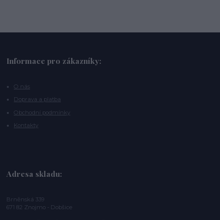
Informace pro zákazníky:
O nás
Doprava a platba
Obchodní podmínky
Kontakty
Adresa skladu:
Brněnská 339
671 82 Znojmo - Dobšice