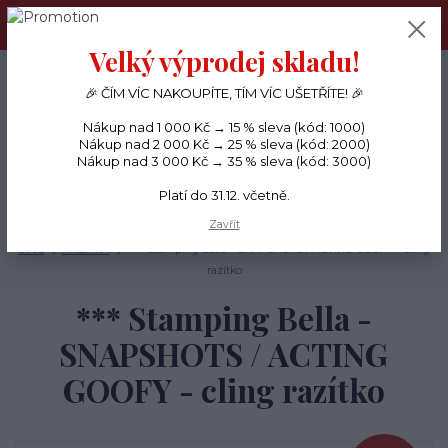
PŘÁNÍČKA a PAPÍROVÉ DÁRKY odesílám každý den, KREATIVNÍ
MATERIÁL pouze v pondělí ráno.
Velký výprodej skladu!
+420 734 380 930
0
ks
CZK
0 Kč
(Po-Ne, 8-20 hod.)
🎉 ČÍM VÍC NAKOUPÍTE, TÍM VÍC UŠETŘÍTE! 🎉
Nákup nad 1 000 Kč → 15 % sleva (kód: 1000)
Menu
Nákup nad 2 000 Kč → 25 % sleva (kód: 2000)
Nákup nad 3 000 Kč → 35 % sleva (kód: 3000)
Platí do 31.12. včetně.
Hledat
Zavřít
Úvod
RAZÍTKA
*** Stamping Bella - SNAPSHOTS / ACTING GOOFY - cling
razítko
*** Stamping Bella -
SNAPSHOTS / ACTING
GOOFY - cling razítko