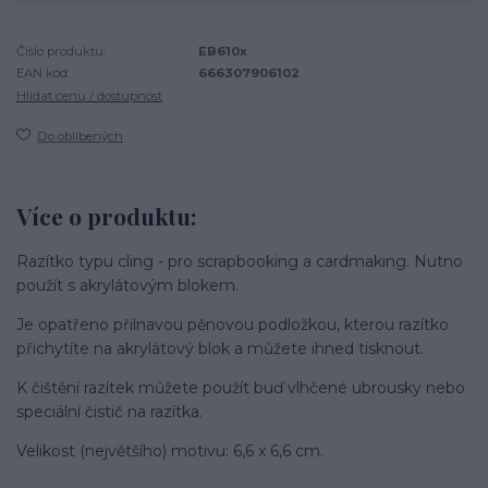
Číslo produktu:
EB610x
EAN kód:
666307906102
Hlídat cenu / dostupnost
Do oblíbených
Více o produktu:
Razítko typu cling - pro scrapbooking a cardmaking. Nutno
použít s akrylátovým blokem.
Je opatřeno přilnavou pěnovou podložkou, kterou razítko
přichytíte na akrylátový blok a můžete ihned tisknout.
K čištění razítek můžete použít buď vlhčené ubrousky nebo
speciální čistič na razítka.
Velikost (největšího) motivu: 6,6 x 6,6 cm.