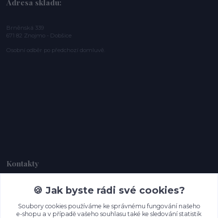
Adresa skladu:
Brněnská 339
671 82 Znojmo - Dobšice
Osobní odběr po předchozí domluvě.
Kontakty
🍪 Jak byste rádi své cookies?
Dagmar Handlová
+420 734 380 930
Soubory cookies používáme ke správnému fungování našeho
(Po-Ne, 8-20 hod.)
e-shopu a v případě vašeho souhlasu také ke sledování statistik