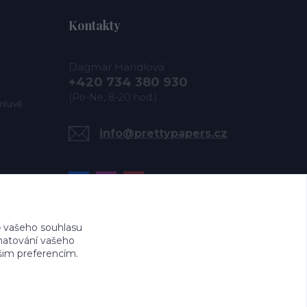
Kontakty
Dagmar Handlová
+420 734 380 930
(Po-Ne, 8-20 hod.)
mluvě.
info@prettypapers.cz
 vašeho souhlasu
amatování vašeho
ašim preferencím.