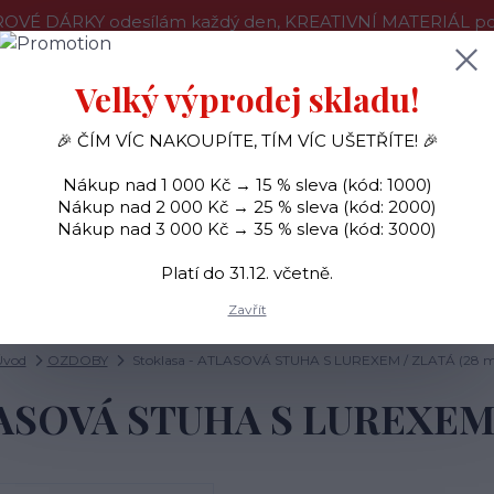
OVÉ DÁRKY odesílám každý den, KREATIVNÍ MATERIÁL pouz
še o nákupu
Kontakty
Doprava a platba
Velký výprodej skladu!
🎉 ČÍM VÍC NAKOUPÍTE, TÍM VÍC UŠETŘÍTE! 🎉
Hledat
Nákup nad 1 000 Kč → 15 % sleva (kód: 1000)
Nákup nad 2 000 Kč → 25 % sleva (kód: 2000)
Nákup nad 3 000 Kč → 35 % sleva (kód: 3000)
SAMOLEPKY
OZDOBY
RAZÍTKA
BARVY
Platí do 31.12. včetně.
Zavřít
Úvod
OZDOBY
Stoklasa - ATLASOVÁ STUHA S LUREXEM / ZLATÁ (28 m
LASOVÁ STUHA S LUREXEM 