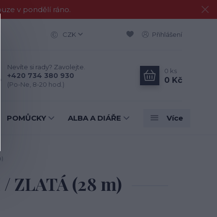
e v pondělí ráno.
CZK
Přihlášení
Nevíte si rady? Zavolejte.
0
ks
+420 734 380 930
0 Kč
(Po-Ne, 8-20 hod.)
POMŮCKY
ALBA A DIÁŘE
Více
)
/ ZLATÁ (28 m)