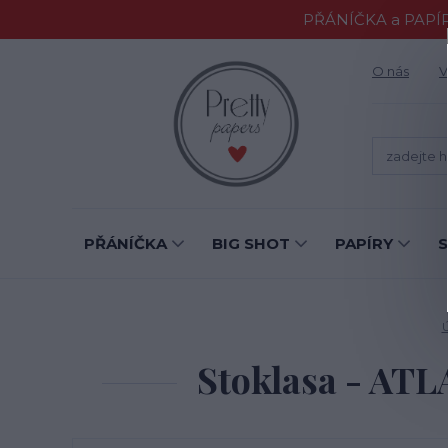
PŘÁNÍČKA a PAPÍR
O nás
V
PŘÁNÍČKA
BIG SHOT
PAPÍRY
Stoklasa - AT