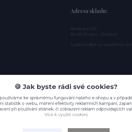
Adresa skladu:
Brněnská 339
671 82 Znojmo - Dobšice
Osobní odběr po předchozí do
🍪 Jak byste rádi své cookies?
 používáme ke správnému fungování našeho e-shopu a v případě
ní statistik o webu, měření efektivity reklamních kampaní, zap
vení při používání stránek, či zobrazení reklam odpovídajících v
Více k využití cookies