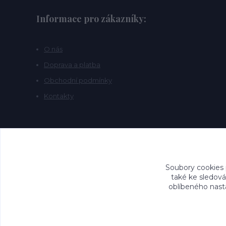
Informace pro zákazníky:
O nás
Doprava a platba
Obchodní podmínky
Kontakty
Soubory cookies
také ke sledová
oblíbeného nasta