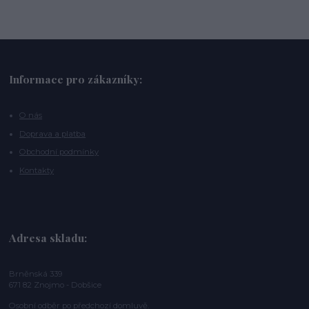
Informace pro zákazníky:
O nás
Doprava a platba
Obchodní podmínky
Kontakty
Adresa skladu:
Brněnská 339
671 82 Znojmo - Dobšice
Osobní odběr po předchozí domluvě.