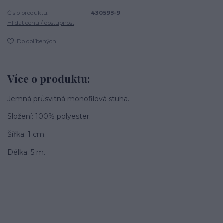
Číslo produktu:
430598-9
Hlídat cenu / dostupnost
Do oblíbených
Více o produktu:
Jemná průsvitná monofilová stuha.
Složení: 100% polyester.
Šířka: 1 cm.
Délka: 5 m.