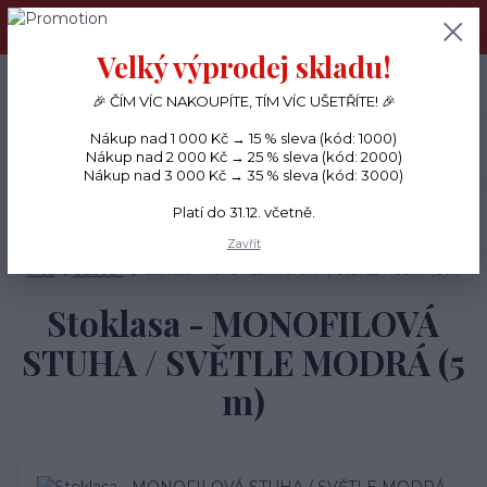
PŘÁNÍČKA a PAPÍROVÉ DÁRKY odesílám každý den, KREATIVNÍ
MATERIÁL pouze v pondělí ráno.
Velký výprodej skladu!
+420 734 380 930
0
ks
CZK
0 Kč
(Po-Ne, 8-20 hod.)
🎉 ČÍM VÍC NAKOUPÍTE, TÍM VÍC UŠETŘÍTE! 🎉
Nákup nad 1 000 Kč → 15 % sleva (kód: 1000)
Menu
Nákup nad 2 000 Kč → 25 % sleva (kód: 2000)
Nákup nad 3 000 Kč → 35 % sleva (kód: 3000)
Platí do 31.12. včetně.
Hledat
Zavřít
Úvod
OZDOBY
Stoklasa - MONOFILOVÁ STUHA / SVĚTLE MODRÁ (5 m)
Stoklasa - MONOFILOVÁ
STUHA / SVĚTLE MODRÁ (5
m)