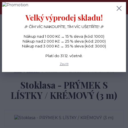
PŘÁNÍČKA a PAPÍROVÉ DÁRKY odesílám každý den, KREATIVNÍ
MATERIÁL pouze v pondělí ráno.
Velký výprodej skladu!
+420 734 380 930
0
ks
CZK
0 Kč
(Po-Ne, 8-20 hod.)
🎉 ČÍM VÍC NAKOUPÍTE, TÍM VÍC UŠETŘÍTE! 🎉
Nákup nad 1 000 Kč → 15 % sleva (kód: 1000)
Menu
Nákup nad 2 000 Kč → 25 % sleva (kód: 2000)
Nákup nad 3 000 Kč → 35 % sleva (kód: 3000)
Platí do 31.12. včetně.
Hledat
Zavřít
Úvod
OZDOBY
Stoklasa - PRÝMEK S LÍSTKY / KRÉMOVÝ (3 m)
Stoklasa - PRÝMEK S
LÍSTKY / KRÉMOVÝ (3 m)