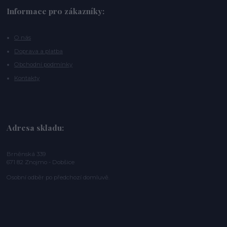
Informace pro zákazníky:
O nás
Doprava a platba
Obchodní podmínky
Kontakty
Adresa skladu:
Brněnská 339
671 82 Znojmo - Dobšice
Osobní odběr po předchozí domluvě.