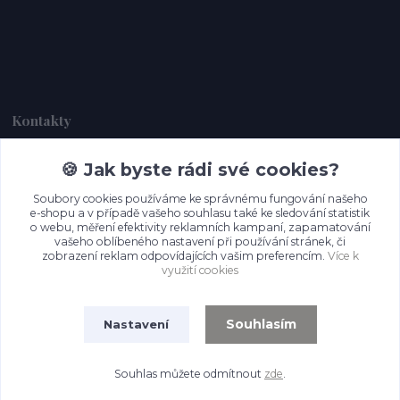
Kontakty
🍪 Jak byste rádi své cookies?
Dagmar Handlová
+420 734 380 930
Soubory cookies používáme ke správnému fungování našeho
(Po-Ne, 8-20 hod.)
e-shopu a v případě vašeho souhlasu také ke sledování statistik
o webu, měření efektivity reklamních kampaní, zapamatování
info@prettypapers.cz
vašeho oblíbeného nastavení při používání stránek, či
zobrazení reklam odpovídajících vašim preferencím.
Více k
využití cookies
Souhlasím
Nastavení
Souhlas můžete odmítnout
zde
.
Vytvořeno na
Eshop-rychle.cz