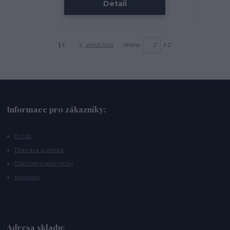
Detail
předchozí
strana
z 2
Informace pro zákazníky:
O nás
Doprava a platba
Obchodní podmínky
Kontakty
Adresa skladu: