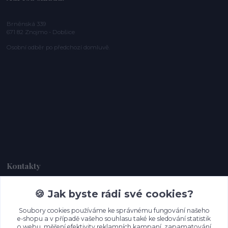
Brněnská 339
671 82 Znojmo - Dobšice
Osobní odběr po předchozí domluvě.
Kontakty
🍪 Jak byste rádi své cookies?
Dagmar Handlová
+420 734 380 930
Soubory cookies používáme ke správnému fungování našeho
(Po-Ne, 8-20 hod.)
e-shopu a v případě vašeho souhlasu také ke sledování statistik
o webu, měření efektivity reklamních kampaní, zapamatování