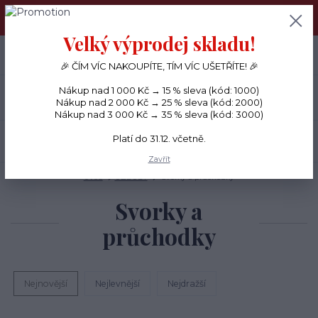
PŘÁNÍČKA a PAPÍROVÉ DÁRKY odesílám každý den, KREATIVNÍ
MATERIÁL pouze v pondělí ráno.
Velký výprodej skladu!
+420 734 380 930
0
ks
CZK
0 Kč
(Po-Ne, 8-20 hod.)
🎉 ČÍM VÍC NAKOUPÍTE, TÍM VÍC UŠETŘÍTE! 🎉
Nákup nad 1 000 Kč → 15 % sleva (kód: 1000)
Menu
Nákup nad 2 000 Kč → 25 % sleva (kód: 2000)
Nákup nad 3 000 Kč → 35 % sleva (kód: 3000)
Platí do 31.12. včetně.
Hledat
Zavřít
Úvod
OZDOBY
Svorky a průchodky
Svorky a
průchodky
Nejnovější
Nejlevnější
Nejdražší