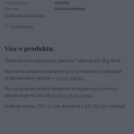
Číslo produktu:
SDD190
EAN kód:
5034340069965
Hlídat cenu / dostupnost
Do oblíbených
Více o produktu:
Tenká kovová vyřezávací šablona / šablony pro Big Shot.
Návod na sestavení sendviče pro vyřezávání (a případně
embossování) najdete v
tomto článku
.
Pro vyřezávání hodně detailních a filigránových motivů
doporučujeme použití
kovové řezací desky
.
Velikost výřezu: 13 x 4,1 cm (bordura) a 5,5 x 5,5 cm (vločka)