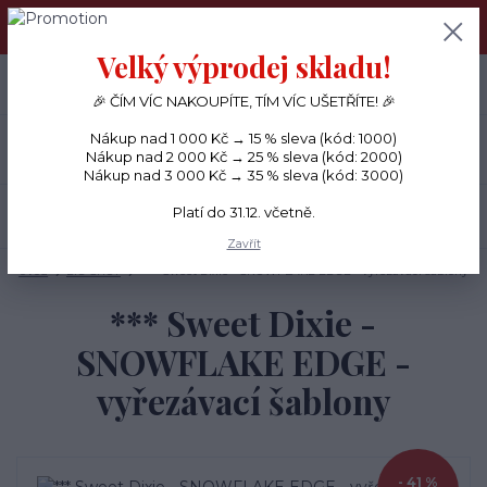
PŘÁNÍČKA a PAPÍROVÉ DÁRKY odesílám každý den, KREATIVNÍ
MATERIÁL pouze v pondělí ráno.
Velký výprodej skladu!
+420 734 380 930
0
ks
CZK
0 Kč
(Po-Ne, 8-20 hod.)
🎉 ČÍM VÍC NAKOUPÍTE, TÍM VÍC UŠETŘÍTE! 🎉
Nákup nad 1 000 Kč → 15 % sleva (kód: 1000)
Menu
Nákup nad 2 000 Kč → 25 % sleva (kód: 2000)
Nákup nad 3 000 Kč → 35 % sleva (kód: 3000)
Platí do 31.12. včetně.
Hledat
Zavřít
Úvod
BIG SHOT
*** Sweet Dixie - SNOWFLAKE EDGE - vyřezávací šablony
*** Sweet Dixie -
SNOWFLAKE EDGE -
vyřezávací šablony
- 41 %