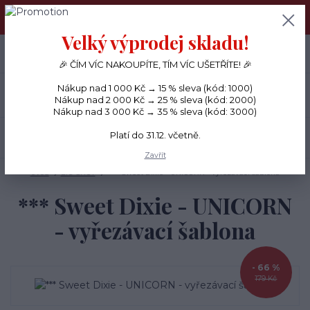
PŘÁNÍČKA a PAPÍROVÉ DÁRKY odesílám každý den, KREATIVNÍ
MATERIÁL pouze v pondělí ráno.
Velký výprodej skladu!
+420 734 380 930
0
ks
CZK
0 Kč
(Po-Ne, 8-20 hod.)
🎉 ČÍM VÍC NAKOUPÍTE, TÍM VÍC UŠETŘÍTE! 🎉
Nákup nad 1 000 Kč → 15 % sleva (kód: 1000)
Menu
Nákup nad 2 000 Kč → 25 % sleva (kód: 2000)
Nákup nad 3 000 Kč → 35 % sleva (kód: 3000)
Platí do 31.12. včetně.
Hledat
Zavřít
Úvod
BIG SHOT
*** Sweet Dixie - UNICORN - vyřezávací šablona
*** Sweet Dixie - UNICORN
- vyřezávací šablona
- 66 %
179 Kč