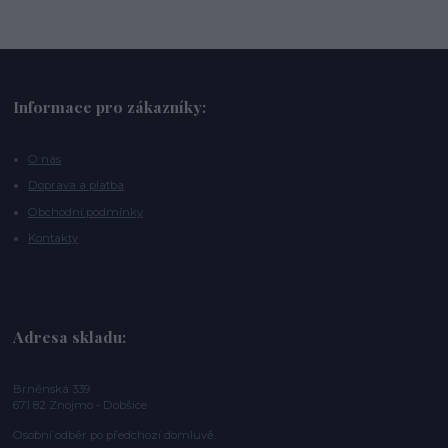
Informace pro zákazníky:
O nás
Doprava a platba
Obchodní podmínky
Kontakty
Adresa skladu:
Brněnská 339
671 82 Znojmo - Dobšice
Osobní odběr po předchozí domluvě.