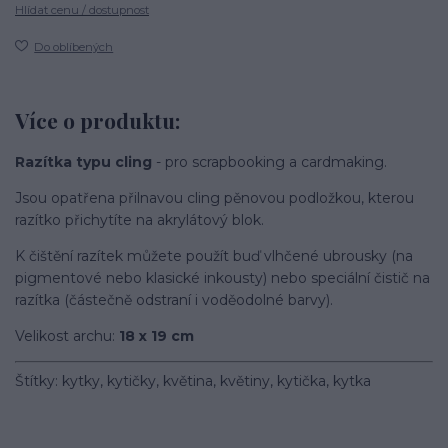
Hlídat cenu / dostupnost
Do oblíbených
Více o produktu:
Razítka typu cling
- pro scrapbooking a cardmaking.
Jsou opatřena přilnavou cling pěnovou podložkou, kterou
razítko přichytíte na akrylátový blok.
K čištění razítek můžete použít buď vlhčené ubrousky (na
pigmentové nebo klasické inkousty) nebo speciální čistič na
razítka (částečně odstraní i voděodolné barvy).
Velikost archu:
18 x 19 cm
Štítky: kytky, kytičky, květina, květiny, kytička, kytka