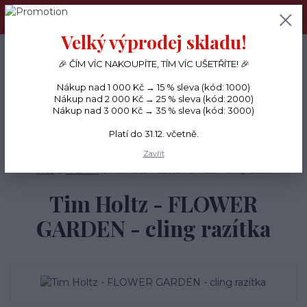
PŘÁNÍČKA a PAPÍROVÉ DÁRKY odesílám každý den, KREATIVNÍ
MATERIÁL pouze v pondělí ráno.
Velký výprodej skladu!
+420 734 380 930
0
ks
CZK
0 Kč
(Po-Ne, 8-20 hod.)
🎉 ČÍM VÍC NAKOUPÍTE, TÍM VÍC UŠETŘÍTE! 🎉
Nákup nad 1 000 Kč → 15 % sleva (kód: 1000)
Menu
Nákup nad 2 000 Kč → 25 % sleva (kód: 2000)
Nákup nad 3 000 Kč → 35 % sleva (kód: 3000)
Platí do 31.12. včetně.
Hledat
Zavřít
Úvod
RAZÍTKA
Tim Holtz - FLOWER GARDEN - cling razítka
Tim Holtz - FLOWER
GARDEN - cling razítka