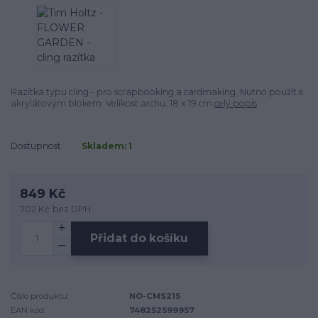
Razítka typu cling - pro scrapbooking a cardmaking. Nutno použít s
akrylátovým blokem. Velikost archu: 18 x 19 cm
celý popis
Dostupnost
Skladem: 1
849 Kč
702 Kč
bez DPH
Přidat do košíku
Číslo produktu:
NO-CMS215
EAN kód:
748252599957