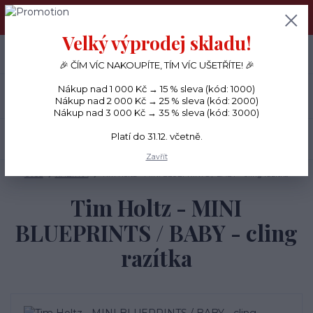
PŘÁNÍČKA a PAPÍROVÉ DÁRKY odesílám každý den, KREATIVNÍ
MATERIÁL pouze v pondělí ráno.
Velký výprodej skladu!
+420 734 380 930
0
ks
CZK
0 Kč
(Po-Ne, 8-20 hod.)
🎉 ČÍM VÍC NAKOUPÍTE, TÍM VÍC UŠETŘÍTE! 🎉
Nákup nad 1 000 Kč → 15 % sleva (kód: 1000)
Menu
Nákup nad 2 000 Kč → 25 % sleva (kód: 2000)
Nákup nad 3 000 Kč → 35 % sleva (kód: 3000)
Platí do 31.12. včetně.
Hledat
Zavřít
Úvod
RAZÍTKA
Tim Holtz - MINI BLUEPRINTS / BABY - cling razítka
Tim Holtz - MINI
BLUEPRINTS / BABY - cling
razítka