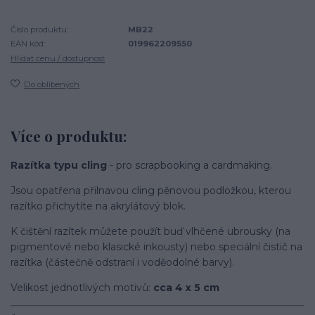
Číslo produktu:
MB22
EAN kód:
019962209550
Hlídat cenu / dostupnost
Do oblíbených
Více o produktu:
Razítka typu cling
- pro scrapbooking a cardmaking.
Jsou opatřena přilnavou cling pěnovou podložkou, kterou
razítko přichytíte na akrylátový blok.
K čištění razítek můžete použít buď vlhčené ubrousky (na
pigmentové nebo klasické inkousty) nebo speciální čistič na
razítka (částečně odstraní i voděodolné barvy).
Velikost jednotlivých motivů:
cca 4 x 5 cm