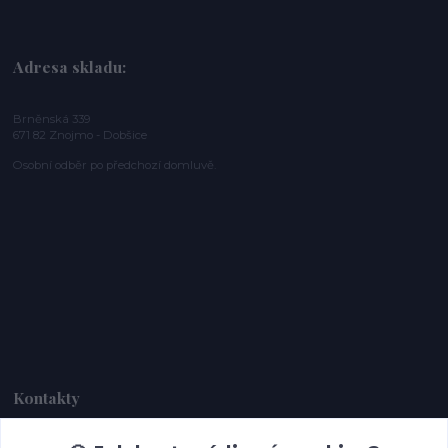
Adresa skladu:
Brněnská 339
671 82 Znojmo - Dobšice
Osobní odběr po předchozí domluvě.
Kontakty