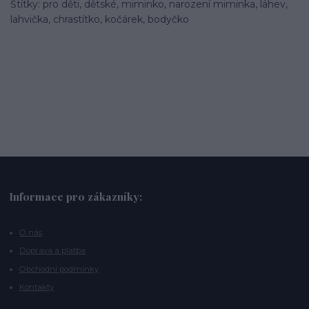
Štítky: pro děti, dětské, miminko, narození miminka, láhev,
lahvička, chrastítko, kočárek, bodyčko
Informace pro zákazníky:
O nás
Doprava a platba
Obchodní podmínky
Kontakty