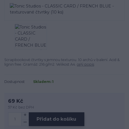
Scrapbookové čtvrtky s jemnou texturou. 10 archů v balení. Acid &
lignin free. Gramáž: 216 g/m2. Velikost A4.
celý popis
Dostupnost
Skladem: 1
69 Kč
57 Kč
bez DPH
Přidat do košíku