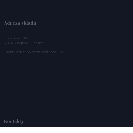
Adresa skladu:
Brněnská 339
671 82 Znojmo - Dobšice
Osobní odběr po předchozí domluvě.
Kontakty