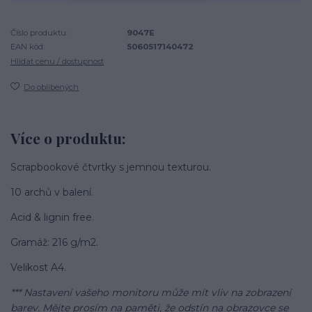
Číslo produktu:
9047E
EAN kód:
5060517140472
Hlídat cenu / dostupnost
Do oblíbených
Více o produktu:
Scrapbookové čtvrtky s jemnou texturou.
10 archů v balení.
Acid & lignin free.
Gramáž: 216 g/m2.
Velikost A4.
*** Nastavení vašeho monitoru může mít vliv na zobrazení
barev. Mějte prosím na paměti, že odstín na obrazovce se