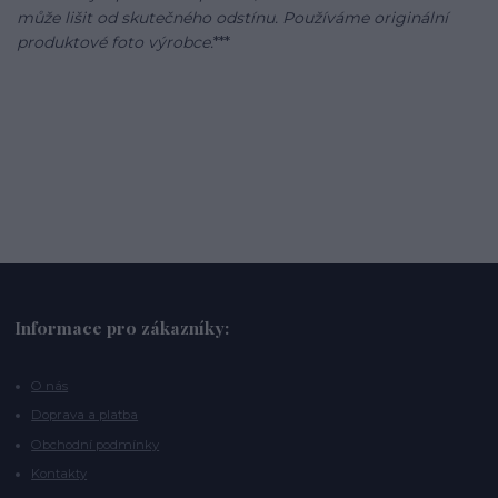
může lišit od skutečného odstínu. Používáme originální
produktové foto výrobce.
***
Informace pro zákazníky:
O nás
Doprava a platba
Obchodní podmínky
Kontakty