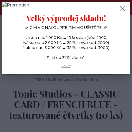
PŘÁNÍČKA a PAPÍROVÉ DÁRKY odesílám každý den, KREATIVNÍ
MATERIÁL pouze v pondělí ráno.
Velký výprodej skladu!
+420 734 380 930
0
ks
CZK
0 Kč
(Po-Ne, 8-20 hod.)
🎉 ČÍM VÍC NAKOUPÍTE, TÍM VÍC UŠETŘÍTE! 🎉
Nákup nad 1 000 Kč → 15 % sleva (kód: 1000)
Menu
Nákup nad 2 000 Kč → 25 % sleva (kód: 2000)
Nákup nad 3 000 Kč → 35 % sleva (kód: 3000)
Platí do 31.12. včetně.
Hledat
Zavřít
Úvod
PAPÍRY
Jednobarevné papíry
Tonic Studios - CLASSIC CARD /
FRENCH BLUE - texturované čtvrtky (10 ks)
Tonic Studios - CLASSIC
CARD / FRENCH BLUE -
texturované čtvrtky (10 ks)