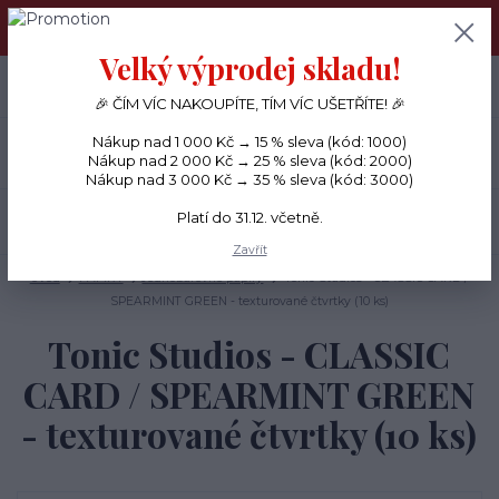
PŘÁNÍČKA a PAPÍROVÉ DÁRKY odesílám každý den, KREATIVNÍ
MATERIÁL pouze v pondělí ráno.
Velký výprodej skladu!
+420 734 380 930
0
ks
CZK
0 Kč
(Po-Ne, 8-20 hod.)
🎉 ČÍM VÍC NAKOUPÍTE, TÍM VÍC UŠETŘÍTE! 🎉
Nákup nad 1 000 Kč → 15 % sleva (kód: 1000)
Menu
Nákup nad 2 000 Kč → 25 % sleva (kód: 2000)
Nákup nad 3 000 Kč → 35 % sleva (kód: 3000)
Platí do 31.12. včetně.
Hledat
Zavřít
Úvod
PAPÍRY
Jednobarevné papíry
Tonic Studios - CLASSIC CARD /
SPEARMINT GREEN - texturované čtvrtky (10 ks)
Tonic Studios - CLASSIC
CARD / SPEARMINT GREEN
- texturované čtvrtky (10 ks)