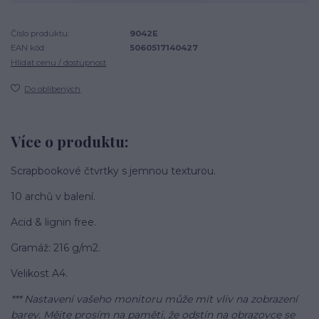
Číslo produktu:
9042E
EAN kód:
5060517140427
Hlídat cenu / dostupnost
Do oblíbených
Více o produktu:
Scrapbookové čtvrtky s jemnou texturou.
10 archů v balení.
Acid & lignin free.
Gramáž: 216 g/m2.
Velikost A4.
*** Nastavení vašeho monitoru může mít vliv na zobrazení
barev. Mějte prosím na paměti, že odstín na obrazovce se