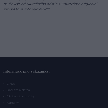
může lišit od skutečného odstínu. Používáme originální
produktové foto výrobce.
***
Informace pro zákazníky:
O nás
Doprava a platba
Obchodní podmínky
Kontakty