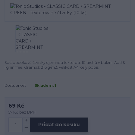
Scrapbookové čtvrtky s jemnou texturou. 10 archů v balení. Acid &
lignin free. Gramáž: 216 g/m2. Velikost A4.
celý popis
Dostupnost
Skladem: 1
69 Kč
57 Kč
bez DPH
Přidat do košíku