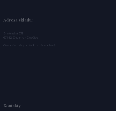
Adresa skladu:
Brněnská 339
671 82 Znojmo - Dobšice
Osobní odběr po předchozí domluvě.
Kontakty