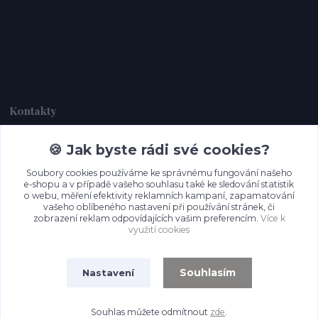
Kontakty
🍪 Jak byste rádi své cookies?
Dagmar Handlová
+420 734 380 930
Soubory cookies používáme ke správnému fungování našeho
(Po-Ne, 8-20 hod.)
e-shopu a v případě vašeho souhlasu také ke sledování statistik
o webu, měření efektivity reklamních kampaní, zapamatování
info@prettypapers.cz
vašeho oblíbeného nastavení při používání stránek, či
zobrazení reklam odpovídajících vašim preferencím.
Více k
využití cookies
Souhlasím
Nastavení
Souhlas můžete odmítnout
zde
.
Vytvořeno na
Eshop-rychle.cz