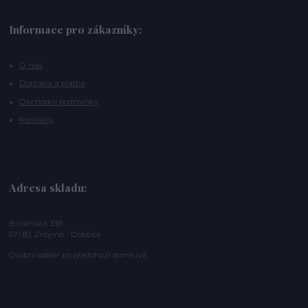
Informace pro zákazníky:
O nás
Doprava a platba
Obchodní podmínky
Kontakty
Adresa skladu:
Brněnská 339
671 82 Znojmo - Dobšice
Osobní odběr po předchozí domluvě.