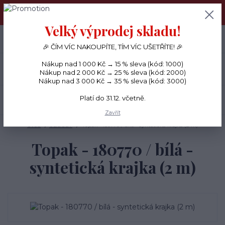
PŘÁNÍČKA a PAPÍROVÉ DÁRKY odesílám každý den, KREATIVNÍ
MATERIÁL pouze v pondělí ráno.
Velký výprodej skladu!
+420 734 380 930
0
ks
CZK
0 Kč
(Po-Ne, 8-20 hod.)
🎉 ČÍM VÍC NAKOUPÍTE, TÍM VÍC UŠETŘÍTE! 🎉
Nákup nad 1 000 Kč → 15 % sleva (kód: 1000)
Menu
Nákup nad 2 000 Kč → 25 % sleva (kód: 2000)
Nákup nad 3 000 Kč → 35 % sleva (kód: 3000)
Platí do 31.12. včetně.
Hledat
Zavřít
Úvod
OZDOBY
Topak - 180770 / bílá - syntetická krajka (2 m)
Topak - 180770 / bílá -
syntetická krajka (2 m)