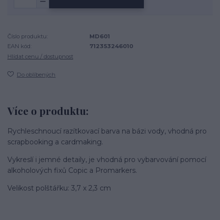
Číslo produktu:
MD601
EAN kód:
712353246010
Hlídat cenu / dostupnost
Do oblíbených
Více o produktu:
Rychleschnoucí razítkovací barva na bázi vody, vhodná pro
scrapbooking a cardmaking.
Vykreslí i jemné detaily, je vhodná pro vybarvování pomocí
alkoholových fixů Copic a Promarkers.
Velikost polštářku: 3,7 x 2,3 cm