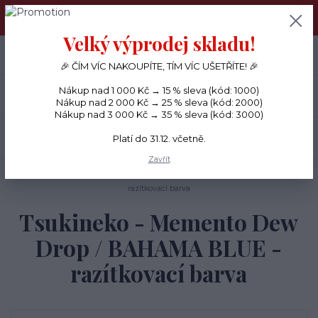
PŘÁNÍČKA a PAPÍROVÉ DÁRKY odesílám každý den, KREATIVNÍ
MATERIÁL pouze v pondělí ráno.
Velký výprodej skladu!
+420 734 380 930
0
ks
CZK
0 Kč
(Po-Ne, 8-20 hod.)
🎉 ČÍM VÍC NAKOUPÍTE, TÍM VÍC UŠETŘÍTE! 🎉
Nákup nad 1 000 Kč → 15 % sleva (kód: 1000)
Menu
Nákup nad 2 000 Kč → 25 % sleva (kód: 2000)
Nákup nad 3 000 Kč → 35 % sleva (kód: 3000)
Hledat
Platí do 31.12. včetně.
Zavřít
Úvod
BARVY
Tsukineko - Memento Dew Drop / BAHAMA BLUE -
razítkovací barva
Tsukineko - Memento Dew
Drop / BAHAMA BLUE -
razítkovací barva