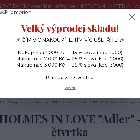
OVÉ DÁRKY odesílám každý den, KREATIVNÍ MATERIÁL pouz
še o nákupu
Kontakty
Doprava a platba
Velký výprodej skladu!
🎉 ČÍM VÍC NAKOUPÍTE, TÍM VÍC UŠETŘÍTE! 🎉
Hledat
Nákup nad 1 000 Kč → 15 % sleva (kód: 1000)
Nákup nad 2 000 Kč → 25 % sleva (kód: 2000)
Nákup nad 3 000 Kč → 35 % sleva (kód: 3000)
SAMOLEPKY
OZDOBY
RAZÍTKA
BARVY
Platí do 31.12. včetně.
Zavřít
ÍRY
Papíry s potiskem
UHK Gallery - HOLMES IN LOVE "Adler" - scrapbo
 HOLMES IN LOVE "Adler" 
čtvrtka