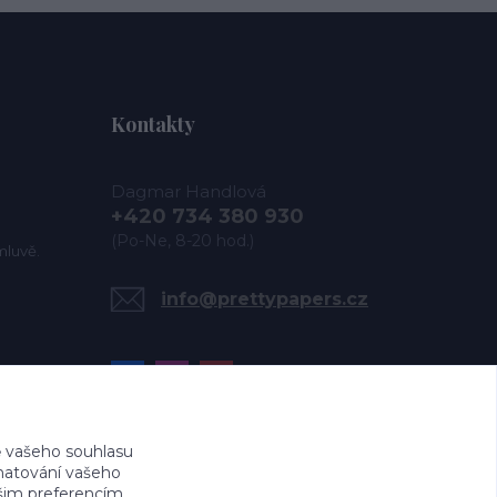
Kontakty
Dagmar Handlová
+420 734 380 930
(Po-Ne, 8-20 hod.)
mluvě.
info@prettypapers.cz
 vašeho souhlasu
amatování vašeho
ašim preferencím.