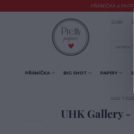
PŘÁNÍČKA a PAPÍR
O nás
V
PŘÁNÍČKA
BIG SHOT
PAPÍRY
Úvod
PAP
UHK Gallery -