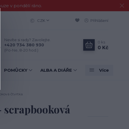
e v pondělí ráno.
CZK
Přihlášení
Nevíte si rady? Zavolejte.
0
ks
+420 734 380 930
0 Kč
(Po-Ne, 8-20 hod.)
POMŮCKY
ALBA A DIÁŘE
Více
oková čtvrtka
- scrapbooková