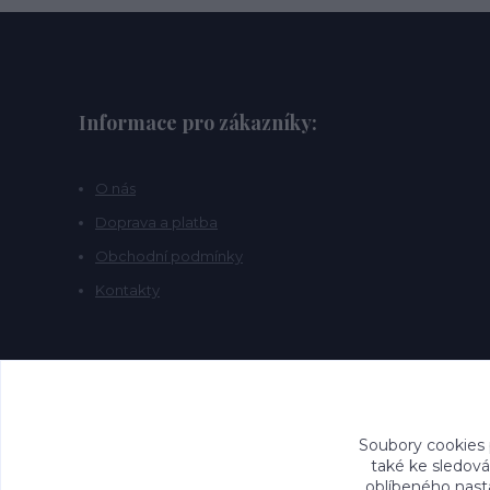
Informace pro zákazníky:
O nás
Doprava a platba
Obchodní podmínky
Kontakty
Soubory cookies
také ke sledová
oblíbeného nasta