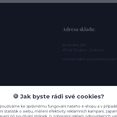
Adresa skladu:
Brněnská 339
671 82 Znojmo - Dobšice
Osobní odběr po předchozí do
🍪 Jak byste rádi své cookies?
 používáme ke správnému fungování našeho e-shopu a v případě
ní statistik o webu, měření efektivity reklamních kampaní, zap
vení při používání stránek, či zobrazení reklam odpovídajících v