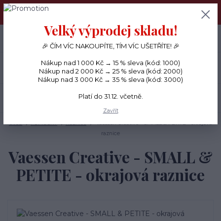
PŘÁNÍČKA a PAPÍROVÉ DÁRKY odesílám každý den, KREATIVNÍ
MATERIÁL pouze v pondělí ráno.
Velký výprodej skladu!
+420 734 380 930
0
ks
CZK
0 Kč
(Po-Ne, 8-20 hod.)
🎉 ČÍM VÍC NAKOUPÍTE, TÍM VÍC UŠETŘÍTE! 🎉
Nákup nad 1 000 Kč → 15 % sleva (kód: 1000)
Menu
Nákup nad 2 000 Kč → 25 % sleva (kód: 2000)
Nákup nad 3 000 Kč → 35 % sleva (kód: 3000)
Platí do 31.12. včetně.
Hledat
Zavřít
Úvod
POMŮCKY
Raznice
Vaessen Creative - SMALL & PETITE - okrajová
raznice
Vaessen Creative - SMALL &
PETITE - okrajová raznice