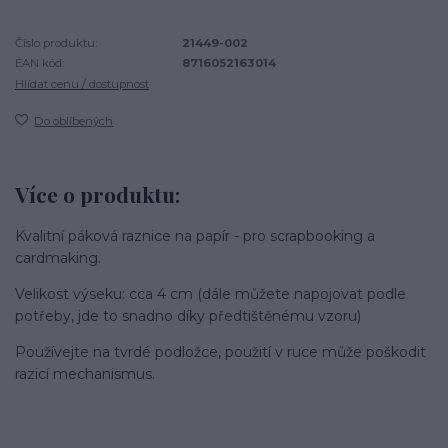
Číslo produktu:
21449-002
EAN kód:
8716052163014
Hlídat cenu / dostupnost
Do oblíbených
Více o produktu:
Kvalitní páková raznice na papír - pro scrapbooking a
cardmaking.
Velikost výseku: cca 4 cm (dále můžete napojovat podle
potřeby, jde to snadno díky předtištěnému vzoru)
Používejte na tvrdé podložce, použití v ruce může poškodit
razicí mechanismus.