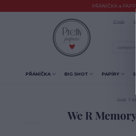
PŘÁNÍČKA a PAPÍR
O nás
V
PŘÁNÍČKA
BIG SHOT
PAPÍRY
Úvod
A
We R Memory 