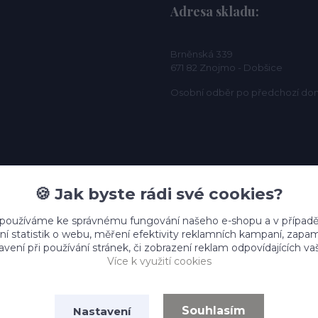
Adresa skladu:
Brněnská 339
671 82 Znojmo - Dobšice
Osobní odběr po předchozí do
🍪 Jak byste rádi své cookies?
 používáme ke správnému fungování našeho e-shopu a v případě
ní statistik o webu, měření efektivity reklamních kampaní, zap
vení při používání stránek, či zobrazení reklam odpovídajících v
Více k využití cookies
Souhlasím
Nastavení