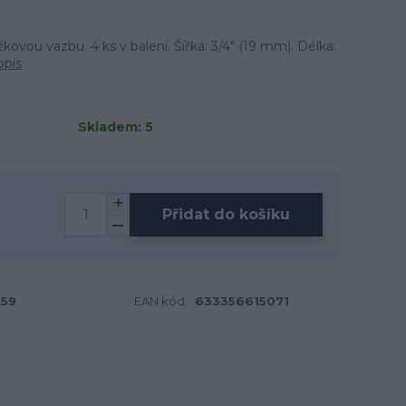
kovou vazbu. 4 ks v balení. Šířka: 3/4" (19 mm). Délka:
opis
Skladem: 5
Přidat do košíku
59
EAN kód:
633356615071