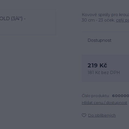
Kovové spirály pro krouž
30 cm - 23 oček.
celý p
Dostupnost
219 Kč
181 Kč
bez DPH
Číslo produktu:
600000
Hlídat cenu / dostupnost
Do oblíbených