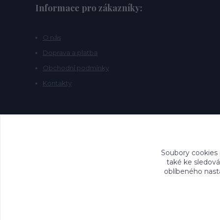
Informace pro zákazníky:
O nás
Doprava a platba
Obchodní podmínky
Kontakty
Soubory cookies
také ke sledová
oblíbeného nasta