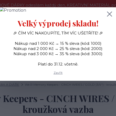
OVÉ DÁRKY odesílám každý den, KREATIVNÍ MATERIÁL pouz
še o nákupu
Kontakty
Doprava a platba
Velký výprodej skladu!
🎉 ČÍM VÍC NAKOUPÍTE, TÍM VÍC UŠETŘÍTE! 🎉
Hledat
Nákup nad 1 000 Kč → 15 % sleva (kód: 1000)
Nákup nad 2 000 Kč → 25 % sleva (kód: 2000)
Nákup nad 3 000 Kč → 35 % sleva (kód: 3000)
SAMOLEPKY
OZDOBY
RAZÍTKA
BARVY
Platí do 31.12. včetně.
Zavřít
LBA A DIÁŘE
We R Memory Keepers - CINCH WIRES / GOLD (3/4") - krouž
Keepers - CINCH WIRES / 
kroužková vazba