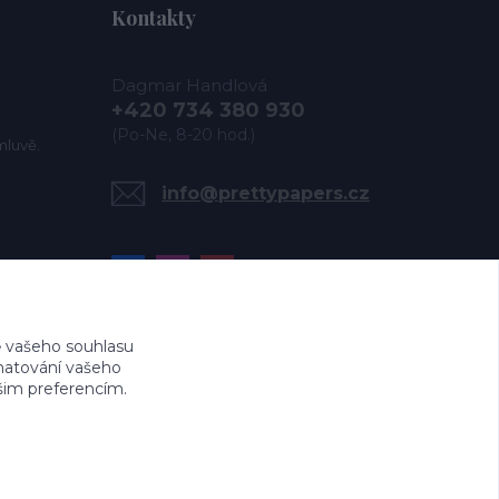
Kontakty
Dagmar Handlová
+420 734 380 930
(Po-Ne, 8-20 hod.)
mluvě.
info@prettypapers.cz
 vašeho souhlasu
amatování vašeho
ašim preferencím.