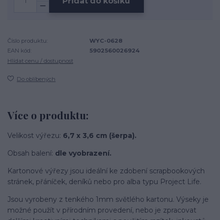
Přidat do košíku
Číslo produktu:
WYC-0628
EAN kód:
5902560026924
Hlídat cenu / dostupnost
Do oblíbených
Více o produktu:
Velikost výřezu:
6,7 x 3,6 cm (šerpa).
Obsah balení:
dle vyobrazení.
Kartonové výřezy jsou ideální ke zdobení scrapbookových
stránek, přáníček, deníků nebo pro alba typu Project Life.
Jsou vyrobeny z tenkého 1mm světlého kartonu. Výseky je
možné použít v přírodním provedení, nebo je zpracovat