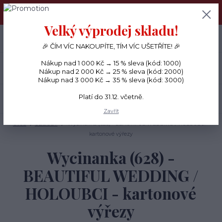
PŘÁNÍČKA a PAPÍROVÉ DÁRKY odesílám každý den, KREATIVNÍ
MATERIÁL pouze v pondělí ráno.
Velký výprodej skladu!
+420 734 380 930
0
ks
CZK
0 Kč
(Po-Ne, 8-20 hod.)
🎉 ČÍM VÍC NAKOUPÍTE, TÍM VÍC UŠETŘÍTE! 🎉
Nákup nad 1 000 Kč → 15 % sleva (kód: 1000)
Menu
Nákup nad 2 000 Kč → 25 % sleva (kód: 2000)
Nákup nad 3 000 Kč → 35 % sleva (kód: 3000)
Platí do 31.12. včetně.
Hledat
Zavřít
Úvod
OZDOBY
Wycinanka (628) - BEAUTIFUL WEDDING / HOLOUBCI -
kartonové výřezy
Wycinanka (628) -
BEAUTIFUL WEDDING /
HOLOUBCI - kartonové
výřezy