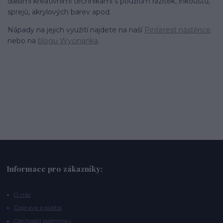
dalšími kreativními technikami s použitím razítek, inkoustů,
sprejů, akrylových barev apod.
Nápady na jejich využití najdete na naší
Pinterest nástěnce
nebo na
blogu Wycinanka
.
Informace pro zákazníky:
O nás
Doprava a platba
Obchodní podmínky