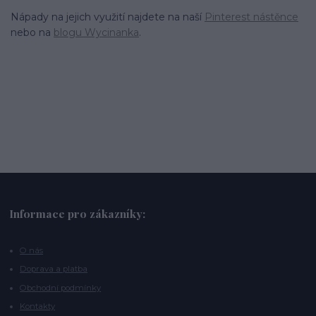
Nápady na jejich využití najdete na naší
Pinterest nástěnce
nebo na
blogu Wycinanka
.
Informace pro zákazníky:
O nás
Doprava a platba
Obchodní podmínky
Kontakty