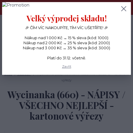
PŘÁNÍČKA a PAPÍROVÉ DÁRKY odesílám každý den, KREATIVNÍ
MATERIÁL pouze v pondělí ráno.
Velký výprodej skladu!
+420 734 380 930
0
ks
CZK
0 Kč
(Po-Ne, 8-20 hod.)
🎉 ČÍM VÍC NAKOUPÍTE, TÍM VÍC UŠETŘÍTE! 🎉
Nákup nad 1 000 Kč → 15 % sleva (kód: 1000)
Menu
Nákup nad 2 000 Kč → 25 % sleva (kód: 2000)
Nákup nad 3 000 Kč → 35 % sleva (kód: 3000)
Platí do 31.12. včetně.
Hledat
Zavřít
Úvod
OZDOBY
Wycinanka (660) - NÁPISY / VŠECHNO NEJLEPŠÍ - kartonové
výřezy
Wycinanka (660) - NÁPISY /
VŠECHNO NEJLEPŠÍ -
kartonové výřezy