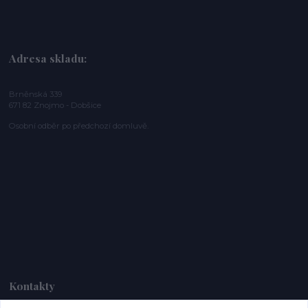
Adresa skladu:
Brněnská 339
671 82 Znojmo - Dobšice
Osobní odběr po předchozí domluvě.
Kontakty