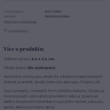
Číslo produktu:
WYC-0660
EAN kód:
5902560020656
Hlídat cenu / dostupnost
Do oblíbených
Více o produktu:
Velikost výřezu:
6,4 x 3,4 cm.
Obsah balení:
dle vyobrazení.
Kartonové výřezy jsou ideální ke zdobení scrapbookových
stránek, přáníček, deníků nebo pro alba typu Project Life.
Jsou vyrobeny z tenkého 1mm světlého kartonu. Výseky je
možné použít v přírodním provedení, nebo je zpracovat
dalšími kreativními technikami s použitím razítek, inkoustů,
sprejů, akrylových barev apod.