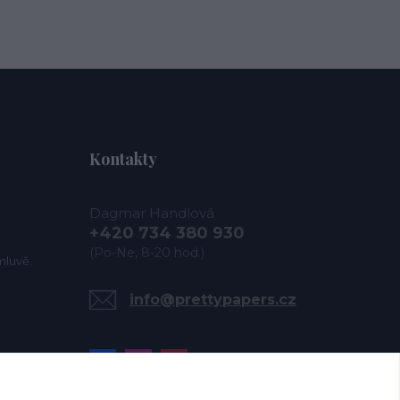
Kontakty
Dagmar Handlová
+420 734 380 930
(Po-Ne, 8-20 hod.)
mluvě.
info@prettypapers.cz