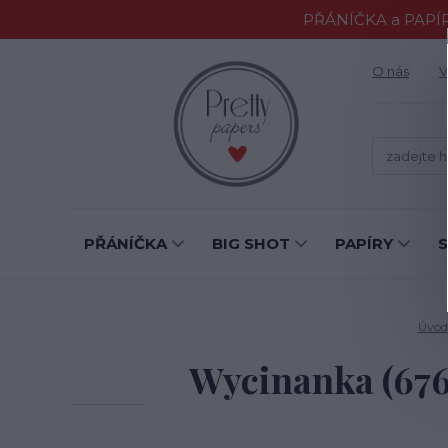
PŘÁNÍČKA a PAPÍR
O nás
V
PŘÁNÍČKA
BIG SHOT
PAPÍRY
Úvod
Wycinanka (67