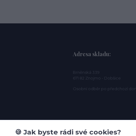
Adresa skladu:
Brněnská 339
671 82 Znojmo - Dobšice
Osobní odběr po předchozí do
🍪 Jak byste rádi své cookies?