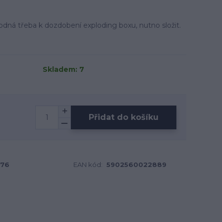
dná třeba k dozdobení exploding boxu, nutno složit.
Skladem: 7
Přidat do košíku
76
EAN kód:
5902560022889