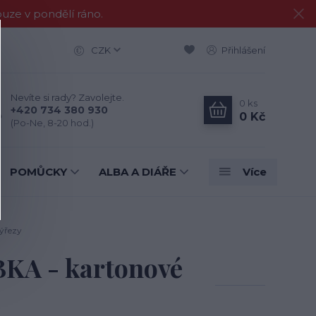
e v pondělí ráno.
CZK
Přihlášení
Nevíte si rady? Zavolejte.
0
ks
+420 734 380 930
0 Kč
(Po-Ne, 8-20 hod.)
POMŮCKY
ALBA A DIÁŘE
Více
ýřezy
KA - kartonové