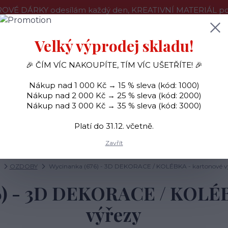
OVÉ DÁRKY odesílám každý den, KREATIVNÍ MATERIÁL pouz
še o nákupu
Kontakty
Doprava a platba
Velký výprodej skladu!
🎉 ČÍM VÍC NAKOUPÍTE, TÍM VÍC UŠETŘÍTE! 🎉
Hledat
Nákup nad 1 000 Kč → 15 % sleva (kód: 1000)
Nákup nad 2 000 Kč → 25 % sleva (kód: 2000)
Nákup nad 3 000 Kč → 35 % sleva (kód: 3000)
SAMOLEPKY
OZDOBY
RAZÍTKA
BARVY
Platí do 31.12. včetně.
Zavřít
OZDOBY
Wycinanka (676) - 3D DEKORACE / KOLÉBKA - kartonové v
6) - 3D DEKORACE / KOLÉB
výřezy