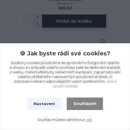
Skladem: 3
100 Kč
Přidat do košíku
🍪 Jak byste rádi své cookies?
Soubory cookies používáme ke správnému fungování našeho
e-shopu a v případě vašeho souhlasu také ke sledování statistik
o webu, měření efektivity reklamních kampaní, zapamatování
vašeho oblíbeného nastavení při používání stránek, či
zobrazení reklam odpovídajících vašim preferencím.
Více k
využití cookies
- 41 %
169 Kč
Souhlasím
Nastavení
*** Sweet Dixie - SNOWFLAKE EDGE -
vyřezávací šablony
Souhlas můžete odmítnout
zde
.
Skladem: 2
100 Kč