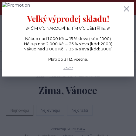
PŘÁNÍČKA a PAPÍROVÉ DÁRKY odesílám každý den, KREATIVNÍ
MATERIÁL pouze v pondělí ráno.
Velký výprodej skladu!
+420 734 380 930
0
ks
CZK
0 Kč
(Po-Ne, 8-20 hod.)
🎉 ČÍM VÍC NAKOUPÍTE, TÍM VÍC UŠETŘÍTE! 🎉
Nákup nad 1 000 Kč → 15 % sleva (kód: 1000)
Menu
Nákup nad 2 000 Kč → 25 % sleva (kód: 2000)
Nákup nad 3 000 Kč → 35 % sleva (kód: 3000)
Platí do 31.12. včetně.
Hledat
Zavřít
Úvod
PODLE TÉMAT
Zima, Vánoce
Zima, Vánoce
Nejnovější
Nejlevnější
Nejdražší
Zobrazuji 61-120 z 404
předchozí
strana
z 7
další